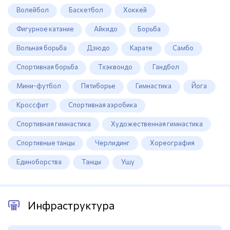
Волейбол
Баскетбол
Хоккей
Фигурное катание
Айкидо
Борьба
Вольная борьба
Дзюдо
Карате
Самбо
Спортивная борьба
Тхэквондо
Гандбол
Мини-футбол
Пятиборье
Гимнастика
Йога
Кроссфит
Спортивная аэробика
Спортивная гимнастика
Художественная гимнастика
Спортивные танцы
Черлидинг
Хореография
Единоборства
Танцы
Ушу
Инфраструктура