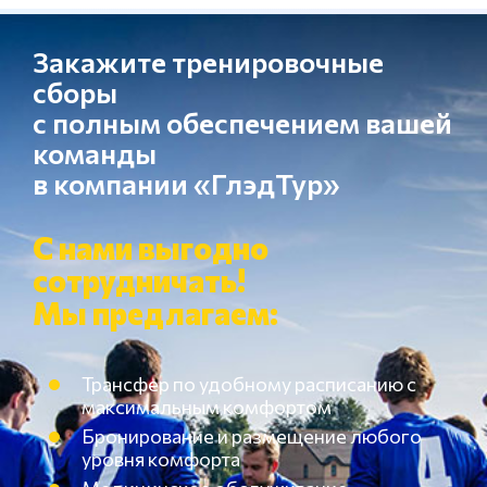
Закажите тренировочные
сборы
с полным обеспечением вашей
команды
в компании «ГлэдТур»
С нами выгодно
сотрудничать!
Мы предлагаем:
Трансфер по удобному расписанию с
максимальным комфортом
Бронирование и размещение любого
уровня комфорта