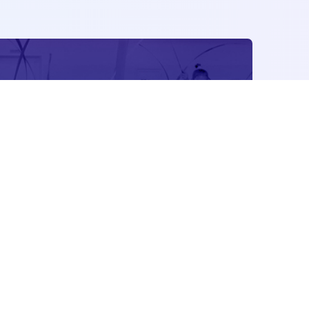
Е
едово, мкр. Западный, ул. Лунная, д.