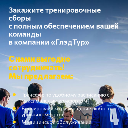
Закажите тренировочные
сборы
с полным обеспечением вашей
команды
в компании «ГлэдТур»
С нами выгодно
сотрудничать!
Мы предлагаем:
Трансфер по удобному расписанию с
максимальным комфортом
Бронирование и размещение любого
уровня комфорта
Медицинское обслуживание