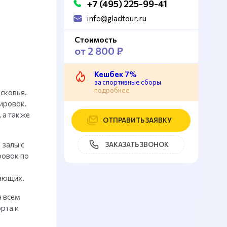
+7 (495) 225-99-41
info@gladtour.ru
Стоимость
от 2 800 ₽
Кешбек 7%
за спортивные сборы
подробнее
сковья.
ировок.
 а также
ОТПРАВИТЬ ЗАЯВКУ
 залы с
ЗАКАЗАТЬ ЗВОНОК
ровок по
хающих.
н всем
рта и