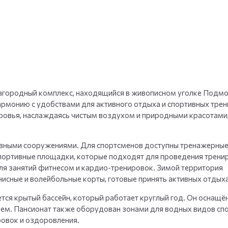
+
35
фото
агородный комплекс, находящийся в живописном уголке Подмо
армонию с удобствами для активного отдыха и спортивных трен
ровья, наслаждаясь чистым воздухом и природными красотами,
вными сооружениями. Для спортсменов доступны тренажерные
ортивные площадки, которые подходят для проведения трени
 для занятий фитнесом и кардио-тренировок. Зимой территория
ннисные и волейбольные корты, готовые принять активных отды
тся крытый бассейн, который работает круглый год. Он оснащё
м. Пансионат также оборудован зонами для водных видов спо
ровок и оздоровления.