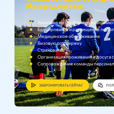
Мы предлагаем:
Трансфер по удобному расписанию
Бронирование и размещение любог
Медицинское обслуживание
Визовую поддержку
Страхование
Организация проживания и досуг
Сопровождение команды персона
ЗАБРОНИРОВАТЬ СЕЙЧАС
ПОЛ