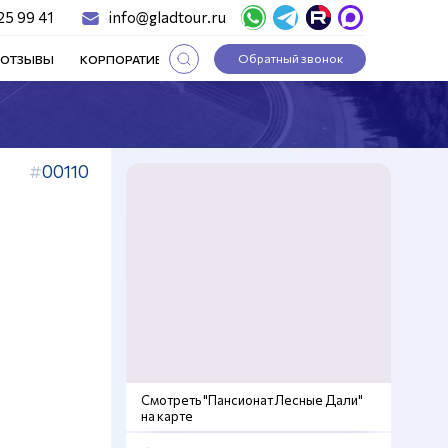
25 99 41
info@gladtour.ru
Обратный звонок
ОТЗЫВЫ
КОРПОРАТИВНЫЕ ТУРЫ
СТАТЬИ
00110
Смотреть "Пансионат Лесные Дали"
на карте