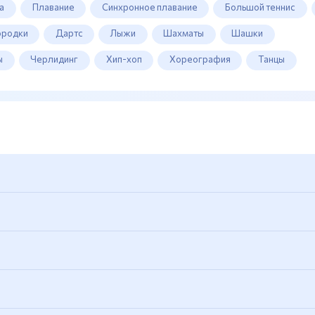
а
Плавание
Синхронное плавание
Большой теннис
ородки
Дартс
Лыжи
Шахматы
Шашки
ы
Черлидинг
Хип-хоп
Хореография
Танцы