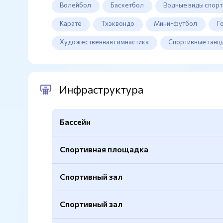
Волейбол
Баскетбол
Водные виды спорт
Карате
Тхэквондо
Мини-футбол
Г
Художественная гимнастика
Спортивные танц
Инфраструктура
Бассейн
Спортивная площадка
Длина
25м.
Спортивный
Да
Спортивный зал
Открытая
Да
Крытый
Да
Баскетбол
Да
Спортивный зал
Глубина
1,2−1,9м.
Баскетбольные кольца
Есть
Покрытие
Натуральный газон
Количество дорожек
4