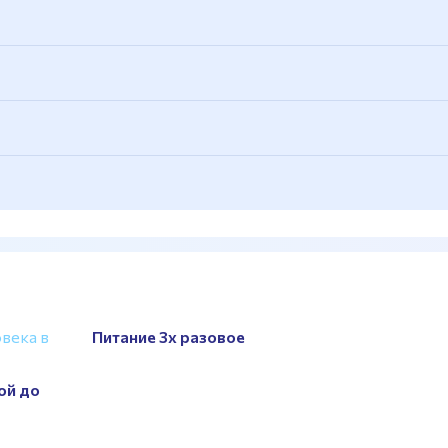
ые, зона свободных весов
века в
Питание 3х разовое
ой до