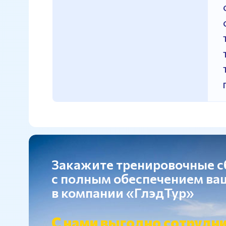
Закажите тренировочные 
с полным обеспечением в
в компании «ГлэдТур»
С нами выгодно сотрудни