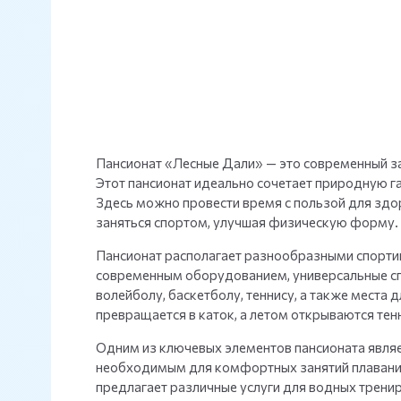
Пансионат «Лесные Дали» — это современный з
Этот пансионат идеально сочетает природную г
Здесь можно провести время с пользой для здо
заняться спортом, улучшая физическую форму.
Пансионат располагает разнообразными спорти
современным оборудованием, универсальные сп
волейболу, баскетболу, теннису, а также места
превращается в каток, а летом открываются те
Одним из ключевых элементов пансионата являе
необходимым для комфортных занятий плавание
предлагает различные услуги для водных трени