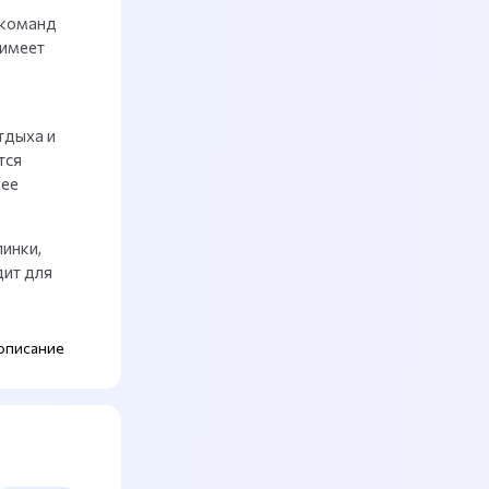
 команд
 имеет
тдыха и
тся
щее
инки,
дит для
описание