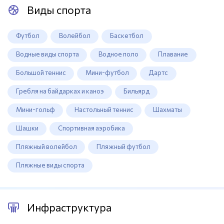
Виды спорта
Футбол
Волейбол
Баскетбол
Водные виды спорта
Водное поло
Плавание
Большой теннис
Мини-футбол
Дартс
Гребля на байдарках и каноэ
Бильярд
Мини-гольф
Настольный теннис
Шахматы
Шашки
Спортивная аэробика
Пляжный волейбол
Пляжный футбол
Пляжные виды спорта
Инфраструктура