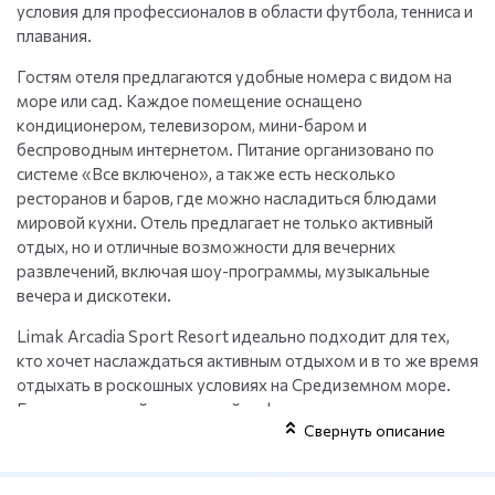
условия для профессионалов в области футбола, тенниса и
плавания.
Гостям отеля предлагаются удобные номера с видом на
море или сад. Каждое помещение оснащено
кондиционером, телевизором, мини-баром и
беспроводным интернетом. Питание организовано по
системе «Все включено», а также есть несколько
ресторанов и баров, где можно насладиться блюдами
мировой кухни. Отель предлагает не только активный
отдых, но и отличные возможности для вечерних
развлечений, включая шоу-программы, музыкальные
вечера и дискотеки.
Limak Arcadia Sport Resort идеально подходит для тех,
кто хочет наслаждаться активным отдыхом и в то же время
отдыхать в роскошных условиях на Средиземном море.
Благодаря своей спортивной инфраструктуре и
Свернуть описание
расположению в самом центре Белека, отель является
отличным выбором для спортивных команд, семей с
детьми и любителей активных видов отдыха.