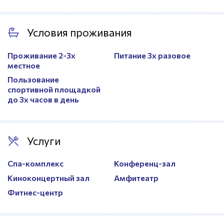
Площадь
Стандартный размер
Покрытие
Натуральный газон
Площадь
Стандартный размер
Условия проживания
Расположение
1 поле на территории, 7
Проживание 2-3х
Питание 3х разовое
футбольных полноразмерных
местное
поля в 7 минутах езды
Пользование
спортивной площадкой
до 3х часов в день
Услуги
Спа-комплекс
Конференц-зал
Киноконцертный зал
Амфитеатр
Фитнес-центр