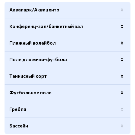
Аквапарк/Аквацентр
Конференц-зал/банкетный зал
Пляжный волейбол
Количество
3
Вместимость
530 человек
Поле для мини-футбола
Покрытие
Кварцевый песок
Площадь
Стандартный размер
Теннисный корт
Покрытие
Натуральный газон
Количество
2
Освещение
Есть
Футбольное поле
Покрытие - хард
Есть
Количество
1
Количество кортов
4
Гребля
Натуральный газон
Есть
Покрытие
Тартановое
Освещение
Есть
Бассейн
Освещение
Есть
Полноразмерное поле
Есть