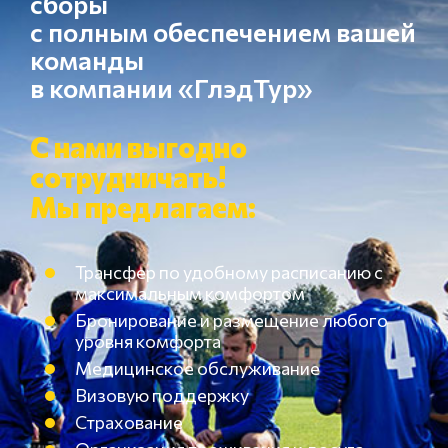
сборы
с полным обеспечением вашей
команды
в компании «ГлэдТур»
С нами выгодно
сотрудничать!
Мы предлагаем:
Трансфер по удобному расписанию с
максимальным комфортом
Бронирование и размещение любого
уровня комфорта
Медицинское обслуживание
Визовую поддержку
Страхование