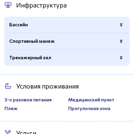
Инфраструктура
Бассейн
Спортивный манеж
Размер
10х5м.
Количество бассейнов
2
Тренажерный зал
Покрытие
Татами
Спортивный
Нет
Вид
Кардиотренажеры, силовые,
тренажеров
гантельный ряд
Условия проживания
Раздевалки
Есть
3-х разовое питание
Медицинский пункт
Душевые
Есть
Пляж
Прогулочная зона
Услуги