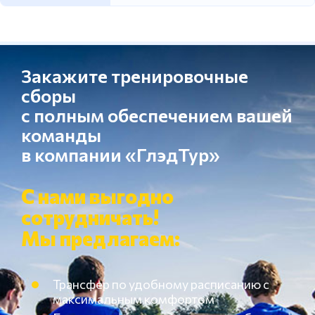
Закажите тренировочные
сборы
с полным обеспечением вашей
команды
в компании «ГлэдТур»
С нами выгодно
сотрудничать!
Мы предлагаем:
Трансфер по удобному расписанию с
максимальным комфортом