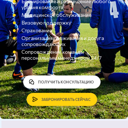
Бронирование и размещение любого
уровня комфорта
Медицинское обслуживание
Визовую поддержку
Страхование
Организация проживания и досуга
сопровождающих
Сопровождение команды
персональным менеджером 24/7
ПОЛУЧИТЬ КОНСУЛЬТАЦИЮ
ЗАБРОНИРОВАТЬ СЕЙЧАС