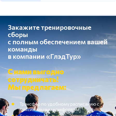
Закажите тренировочные
сборы
с полным обеспечением вашей
команды
в компании «ГлэдТур»
С нами выгодно
сотрудничать!
Мы предлагаем:
Трансфер по удобному расписанию с
максимальным комфортом