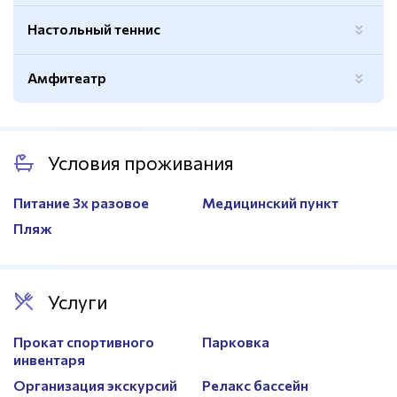
Ограждение
Есть
Настольный теннис
Площадь
420м.кв.
Волейбольная сетка
Есть
Баскетбольные кольца
Есть
Амфитеатр
Баскетбольные кольца
Есть
Волейбольная сетка
Есть
Ворота для мини-футбола
Есть
Покрытие
Паркет
Условия проживания
Питание 3х разовое
Медицинский пункт
Пляж
Услуги
Прокат спортивного
Парковка
инвентаря
Организация экскурсий
Релакс бассейн