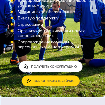
Бронирование и размещение любого
уровня комфорта
Медицинское обслуживание
Визовую поддержку
Страхование
Организация проживания и досуга
сопровождающих
Сопровождение команды
персональным менеджером 24/7
ПОЛУЧИТЬ КОНСУЛЬТАЦИЮ
ЗАБРОНИРОВАТЬ СЕЙЧАС