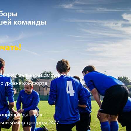
сборы
ашей команды
чать!
 с максимальным комфортом
о уровня комфорта
а сопровождающих
льным менеджером 24/7