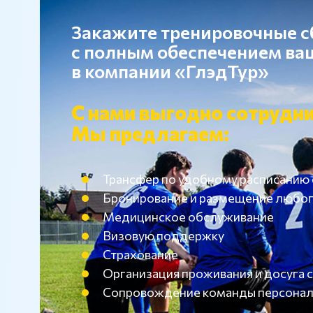
Закажите тренировочные 
с полным обеспечением в
в компании «ГлэдТур»
С нами выгодно сотрудни
Мы предлагаем:
Трансфер по удобному расписанию
Бронирование и размещение любог
Медицинское обслуживание
Визовую поддержку
Страхование
Организация проживания и досуг
Сопровождение команды персона