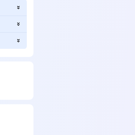
(лонжи,