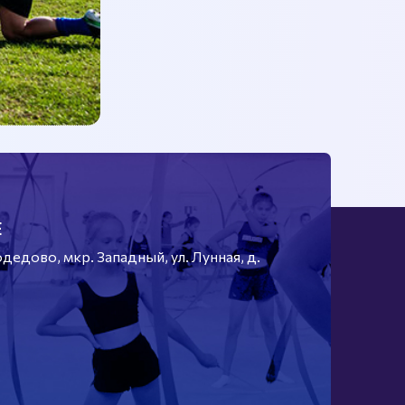
Е
едово, мкр. Западный, ул. Лунная, д.