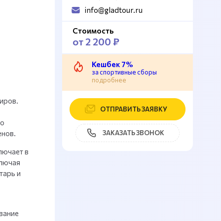
info@gladtour.ru
Стоимость
от 2 200 ₽
Кешбек 7%
за спортивные сборы
подробнее
иров.
ОТПРАВИТЬ ЗАЯВКУ
но
енов.
ЗАКАЗАТЬ ЗВОНОК
лючает в
ключая
тарь и
вание