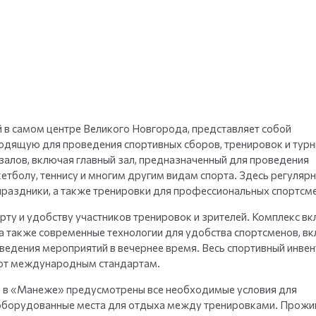
в самом центре Великого Новгорода, представляет собой
одящую для проведения спортивных сборов, тренировок и турн
залов, включая главный зал, предназначенный для проведения
етболу, теннису и многим другим видам спорта. Здесь регуляр
праздники, а также тренировки для профессиональных спортсм
у и удобству участников тренировок и зрителей. Комплекс вк
 а также современные технологии для удобства спортсменов, в
едения мероприятий в вечернее время. Весь спортивный инвен
ют международным стандартам.
д в «Манеже» предусмотрены все необходимые условия для
 оборудованные места для отдыха между тренировками. Прожи