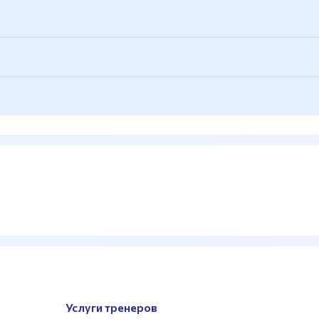
ые, гантельный ряд
ды для спортивной гимнастики, подвесное оборудование 
Услуги тренеров