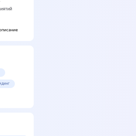
т
риятий
описание
н
идинг