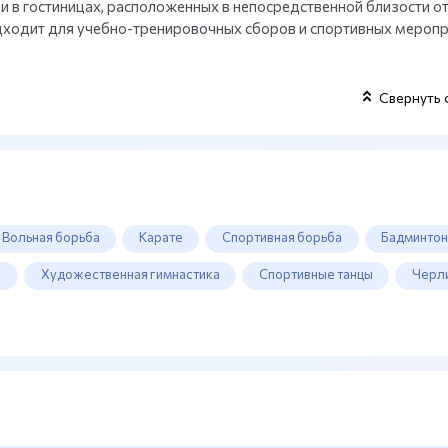
 и в гостиницах, расположенных в непосредственной близости о
дходит для учебно-тренировочных сборов и спортивных мероп
Свернуть 
Вольная борьба
Карате
Спортивная борьба
Бадминто
а
Художественная гимнастика
Спортивные танцы
Черл