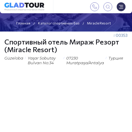
Главная
Каталог спортивных баз
Miracle Resort
00353
Спортивный отель Мираж Резорт
(Miracle Resort)
Güzeloba
Yaşar Sobutay
07230
Турция
Bulvarı No:34
Muratpaşa/Antalya