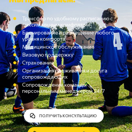
Трансфер по удобному расписанию с
максимальным комфортом
Бронирование и размещение любого
уровня комфорта
Медицинское обслуживание
Визовую поддержку
Страхование
Организация проживания и досуга
сопровождающих
Сопровождение команды
персональным менеджером 24/7
ПОЛУЧИТЬ КОНСУЛЬТАЦИЮ