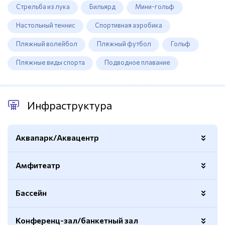
Стрельба из лука
Бильярд
Мини-гольф
Настольный теннис
Спортивная аэробика
Пляжный волейбол
Пляжный футбол
Гольф
Пляжные виды спорта
Подводное плавание
Инфраструктура
Аквапарк/Аквацентр
Амфитеатр
Водные горки
5
Крытый
Нет
Бассейн
Аудиооборудование
Есть
Освещение
Есть
Конференц-зал/банкетный зал
Открытый
Есть