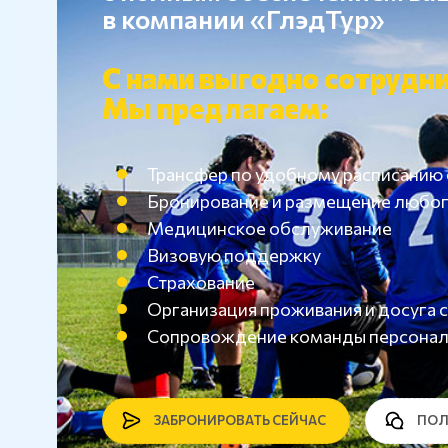
в компании «ГлэдТур»
С нами выгодно сотрудни
Мы предлагаем:
Трансфер по удобному расписанию
Бронирование и размещение любог
Медицинское обслуживание
Визовую поддержку
Страхование
Организация проживания и досуг
Сопровождение команды персона
ЗАБРОНИРОВАТЬ СЕЙЧАС
ПОЛ