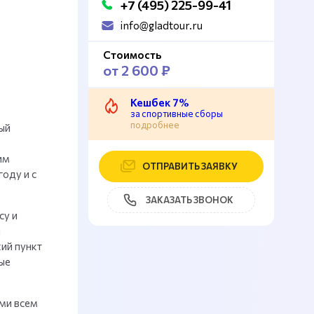
+7 (495) 225-99-41
info@gladtour.ru
Стоимость
от 2 600 ₽
Кешбек 7%
за спортивные сборы
подробнее
ый
им
ОТПРАВИТЬ ЗАЯВКУ
оду и с
ЗАКАЗАТЬ ЗВОНОК
су и
я
ий пункт
ые
ми всем