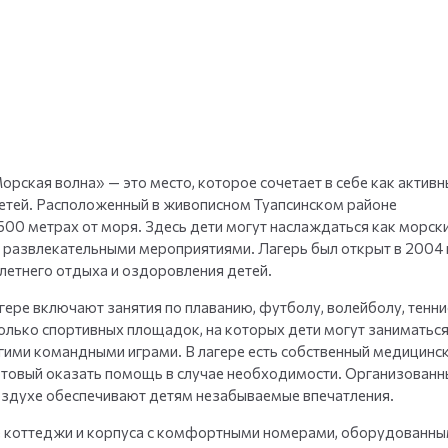
+
35
фото
ская волна» — это место, которое сочетает в себе как активн
детей. Расположенный в живописном Туапсинском районе
 500 метрах от моря. Здесь дети могут наслаждаться как морск
 развлекательными мероприятиями. Лагерь был открыт в 2004 г
 летнего отдыха и оздоровления детей.
ере включают занятия по плаванию, футболу, волейболу, тенни
колько спортивных площадок, на которых дети могут заниматьс
гими командными играми. В лагере есть собственный медицинск
отовый оказать помощь в случае необходимости. Организованн
воздухе обеспечивают детям незабываемые впечатления.
 коттеджи и корпуса с комфортными номерами, оборудованны