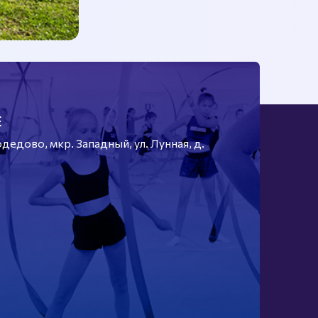
Е
едово, мкр. Западный, ул. Лунная, д.