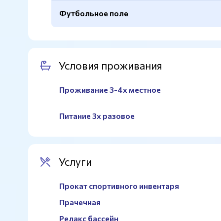
Футбольное поле
Открытая
Да
Баскетбол
Да
Искусственный газон
Да
Покрытие
Резиновое
Полноразмерное поле
Да
Условия проживания
Ограждение
Есть
Покрытие
Искусственный газон
Площадки
1
Проживание 3-4х местное
Площадь
50х90м.
Мини-футбол
Да
Питание 3х разовое
Услуги
Прокат спортивного инвентаря
Прачечная
Релакс бассейн