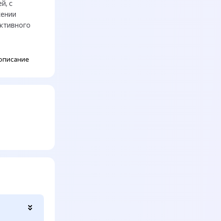
й, с
жении
ктивного
описание