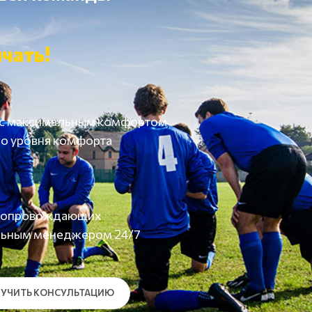
чать!
 с максимальным комфортом
о уровня комфорта
а сопровождающих
льным менеджером 24/7
УЧИТЬ КОНСУЛЬТАЦИЮ