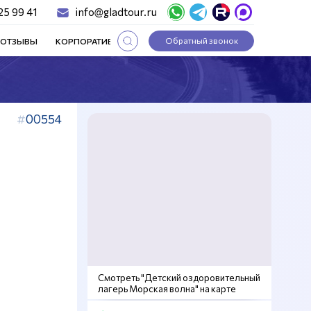
25 99 41
info@gladtour.ru
Обратный звонок
ОТЗЫВЫ
КОРПОРАТИВНЫЕ ТУРЫ
СТАТЬИ
00554
Смотреть "Детский оздоровительный
лагерь Морская волна" на карте