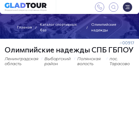
Каталог спортивных
Олимпийские
Главная
баз
надежды
00917
Олимпийские надежды СПБ ГБПОУ
Ленинградская
Выборгский
Полянская
пос.
область
район
волость
Тарасово