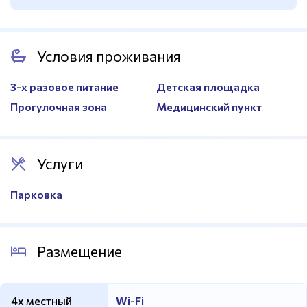
Количество дорожек
2
Покрытие
Резиновое
Условия проживания
Спортивный инвентарь
Есть
3-х разовое питание
Детская площадка
Прогулочная зона
Медицинский пункт
Услуги
Парковка
Размещение
4х местный
Wi-Fi