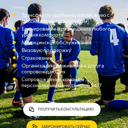
Трансфер по удобному расписанию с
максимальным комфортом
Бронирование и размещение любого
уровня комфорта
Медицинское обслуживание
Визовую поддержку
Страхование
Организация проживания и досуга
сопровождающих
Сопровождение команды
персональным менеджером 24/7
ПОЛУЧИТЬ КОНСУЛЬТАЦИЮ
ЗАБРОНИРОВАТЬ СЕЙЧАС