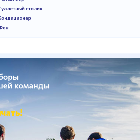
Туалетный столик
Кондиционер
Фен
сборы
ашей команды
чать!