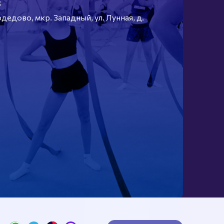
Е
едово, мкр. Западный, ул. Лунная, д.