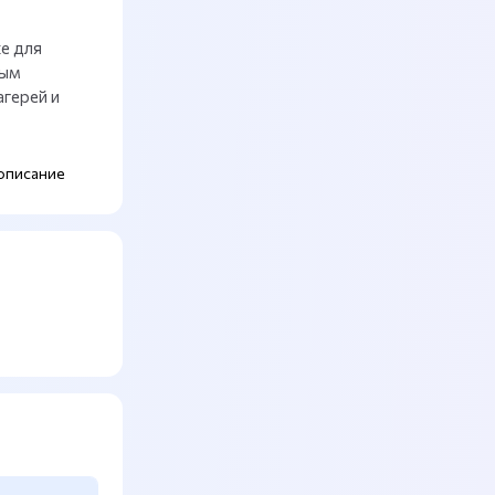
е для
ным
агерей и
описание