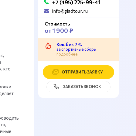
+7 (495) 225-99-41
info@gladtour.ru
Стоимость
от 1 900 ₽
Кешбек 7%
за спортивные сборы
подробнее
к,
е
, кто
ОТПРАВИТЬ ЗАЯВКУ
ровки
ЗАКАЗАТЬ ЗВОНОК
 делает
проводить
та,
ичные