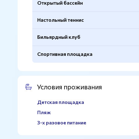
Открытый бассейн
Настольный теннис
Подогрев
Есть
Размер
6х10м.
Бильярдный клуб
Количество бассейнов
2
Спортивная площадка
Размер
2,5-5х7м.
Волейбольная сетка
Есть
Сетка для бадминтона
Есть
Условия проживания
Детская площадка
Пляж
3-х разовое питание