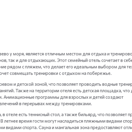
+
35
фото
ево у моря, является отличным местом для отдыха и тренирово
ов, так и для отдыхающих. Этот семейный отель сочетает в себ
ие рядом с пляжем, что делает его идеальным выбором для тех
хочет совмещать тренировки с отдыхом на побережье.
ревом и детской зоной, что позволяет проводить водные трени
анятий. Также на территории отеля есть детская площадка, что
и. Анимационные программы для взрослых и детей создают
влечений в перерывах между тренировками.
, в отеле есть теннисный стол, а также бильярд, что позволяет 
 В летнее время гости могут насладиться пляжными видами спор
ми видами спорта. Сауна и мангальная зона предоставляют отл