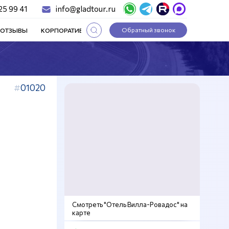
25 99 41
info@gladtour.ru
Обратный звонок
ОТЗЫВЫ
КОРПОРАТИВНЫЕ ТУРЫ
СТАТЬИ
01020
Смотреть "Отель Вилла-Ровадос" на
карте