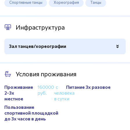
Спортивные танцы
Хореография
Танцы
Инфраструктура
Зал танцев/хореографии
Покрытие
Паркет дуб
Условия проживания
Площадь
Больше 100м.кв.
Зеркала
Есть
Проживание
160000
с
Питание 3х разовое
2-3х
руб.
человека
Станки
Есть
местное
в сутки
Больше 100 м²
Да
Пользование
спортивной площадкой
до 3х часов в день