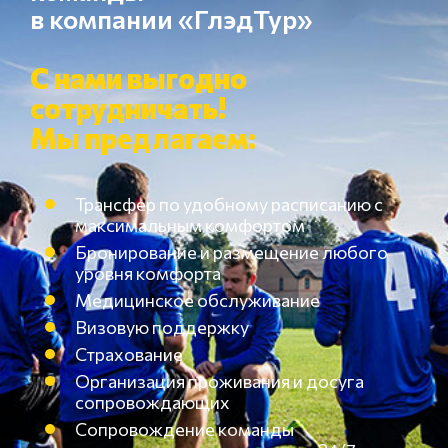
в компании «ГлэдТур»
С нами выгодно
сотрудничать!
Мы предлагаем:
Трансфер по удобному расписанию с
максимальным комфортом
Бронирование и размещение любого
уровня комфорта
Медицинское обслуживание
Визовую поддержку
Страхование
Организация проживания и досуга
сопровождающих
Сопровождение команды