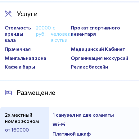
Услуги
Стоимость
20000
с
Прокат спортивного
аренды
руб.
человека
инвентаря
зала
в сутки
Прачечная
Медицинский Кабинет
Мангальная зона
Организация экскурсий
Кафе и бары
Релакс бассейн
Размещение
2х местный
1 санузел на две комнаты
номер эконом
Wi-Fi
от 160000
Платяной шкаф