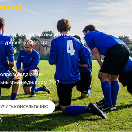
чать!
 с максимальным комфортом
о уровня комфорта
а сопровождающих
льным менеджером 24/7
УЧИТЬ КОНСУЛЬТАЦИЮ