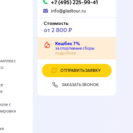
+7 (495) 225-99-41
info@gladtour.ru
Стоимость
от 2 800 ₽
Кешбек 7%
за спортивные сборы
подробнее
омплекс
ко
ОТПРАВИТЬ ЗАЯВКУ
се
ЗАКАЗАТЬ ЗВОНОК
се
оле с
нировки
же