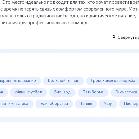
Это место идеально подходит для тех, кто хочет провести вре
же время не терять связь с комфортом современного мира. Уют
тям не только традиционные блюда, но и диетическое питание,
 питания для профессиональных команд.
Свернуть 
нхронное плавание
Большой теннис
Греко-римская борьба
он
Мини-футбол
Бильярд
Пятиборье
Гимнастика
ная гимнастика
Единоборства
Танцы
Ушу
Пионер