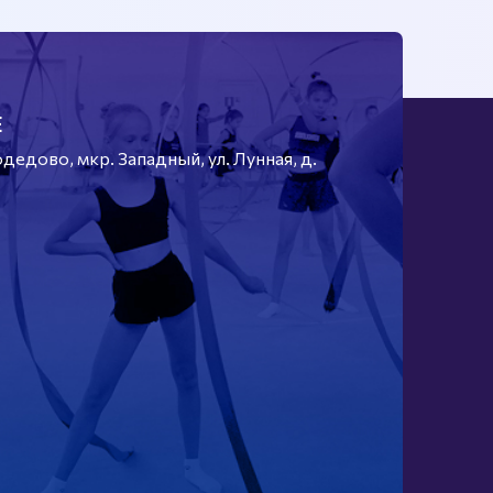
Е
едово, мкр. Западный, ул. Лунная, д.