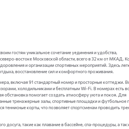
+
35
фото
воим гостям уникальное сочетание уединения и удобства,
северо-востоке Московской области, всего в 32 км от МКАД. К
здоровления и организации спортивных мероприятий. Здесь лег
тдыха, восстановление сил и комфортного проживания.
ера, включая 91 стандартный номер и просторные коттеджи. В
орами, холодильниками и бесплатным Wi-Fi. В номерах есть в
я обстановка помогает создать атмосферу уюта и покоя. Для
анные тренажерные залы, спортивные площадки и футбольное п
ся теннисные корты, что позволяет спортсменам проводить тре
го досуга, такие как плавание в бассейне, спа-процедуры, а так