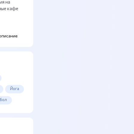
мя на
ные кафе
описание
Йога
бол