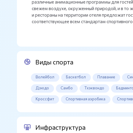
различные анимационные программы для гостей. 
свежем воздухе, окруженный природой, и в то 
и рестораны на территории отеля предложат гос
соответствующее всем стандартам спортивного
Виды спорта
Волейбол
Баскетбол
Плавание
Си
Дзюдо
Самбо
Тхэквондо
Бадминт
Кроссфит
Спортивная аэробика
Спортив
Инфраструктура