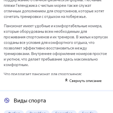
пляжи Геленджика с чистым морем также служат
отличным дополнением для спортсменов, которые хотят
сочетать тренировки с отдыхом на побережье.
Пансионат имеет удобные и комфортабельные номера,
которые оборудованы всем необходимым для
проживания спортсменов и их тренеров. В жилых корпусах
созданы все условия для комфортного отдыха, что
позволяет эффективно восстановиться между
тренировками. Внутреннее оформление номеров простое
и уютное, что делает пребывание здесь максимально
комфортным.
Что предлагает пансионат для спортсменов:
Свернуть описание
Многофункциональный спортивный комплекс с
крытыми и открытыми бассейнами.
Зона для восстановления с сауной, гидромассажной
Виды спорта
ванной и фитнес-центром.
Благоприятный климат и живописная природа,