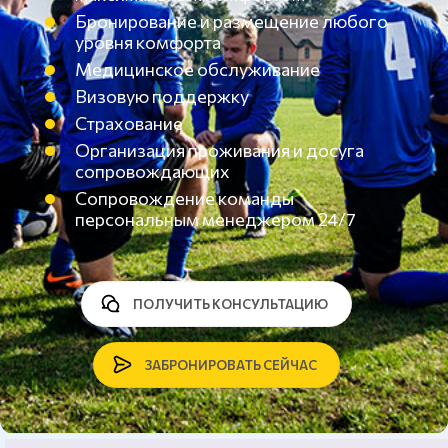
Бронирование и размещение любого
уровня комфорта
Медицинское обслуживание
Визовую поддержку
Страхование
Организация проживания и досуга
сопровождающих
Сопровождение команды
персональным менеджером 24/7
ПОЛУЧИТЬ КОНСУЛЬТАЦИЮ
ЗАБРОНИРОВАТЬ СЕЙЧАС