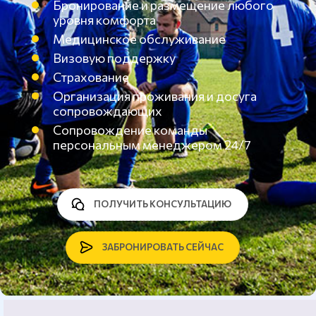
Бронирование и размещение любого
уровня комфорта
Медицинское обслуживание
Визовую поддержку
Страхование
Организация проживания и досуга
сопровождающих
Сопровождение команды
персональным менеджером 24/7
ПОЛУЧИТЬ КОНСУЛЬТАЦИЮ
ЗАБРОНИРОВАТЬ СЕЙЧАС