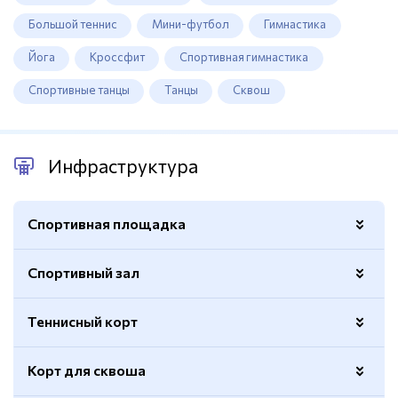
Большой теннис
Мини-футбол
Гимнастика
Йога
Кроссфит
Спортивная гимнастика
Спортивные танцы
Танцы
Сквош
Инфраструктура
Спортивная площадка
Спортивный зал
Открытая
Да
Освещение
Есть
Теннисный корт
Электронное табло
Есть
Ограждение
Есть
Ворота для мини-футбола
Есть
Корт для сквоша
Волейбольная сетка
Есть
Покрытие
Хард
Баскетбольные кольца
Есть