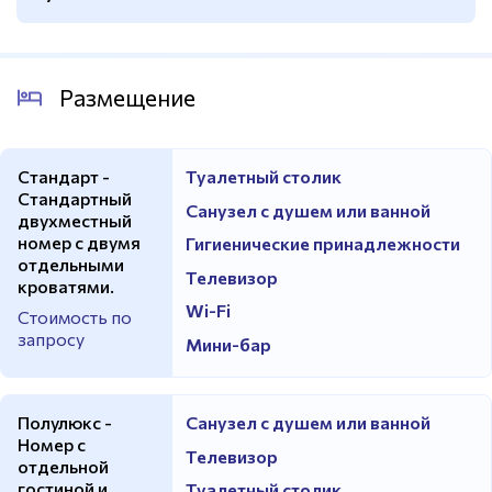
Стоимость
Услуга оплачивается отдельно
Размещение
Стандарт -
Туалетный столик
Стандартный
Санузел с душем или ванной
двухместный
номер с двумя
Гигиенические принадлежности
отдельными
Телевизор
кроватями.
Wi-Fi
Стоимость по
запросу
Мини-бар
Полулюкс -
Санузел с душем или ванной
Номер с
Телевизор
отдельной
гостиной и
Туалетный столик