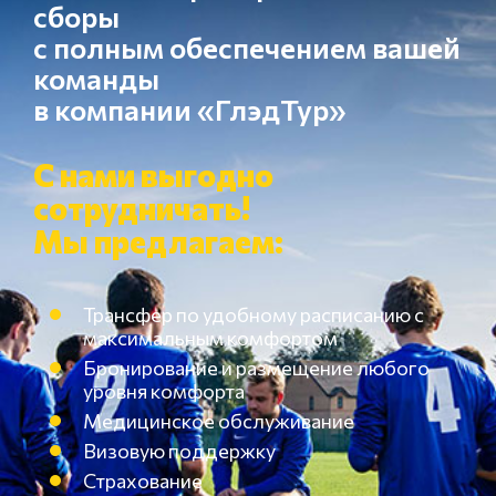
сборы
с полным обеспечением вашей
команды
в компании «ГлэдТур»
С нами выгодно
сотрудничать!
Мы предлагаем:
Трансфер по удобному расписанию с
максимальным комфортом
Бронирование и размещение любого
уровня комфорта
Медицинское обслуживание
Визовую поддержку
Страхование