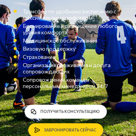
Трансфер по удобному расписанию с
максимальным комфортом
Бронирование и размещение любого
уровня комфорта
Медицинское обслуживание
Визовую поддержку
Страхование
Организация проживания и досуга
сопровождающих
Сопровождение команды
персональным менеджером 24/7
ПОЛУЧИТЬ КОНСУЛЬТАЦИЮ
ЗАБРОНИРОВАТЬ СЕЙЧАС