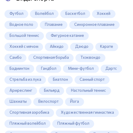
Футбол
Волейбол
Баскетбол
Хоккей
Водное поло
Плавание
Синхронное плавание
Большой теннис
Фигурное катание
Хоккей с мячом
Айкидо
Дзюдо
Карате
Самбо
Спортивная борьба
Тхэквондо
Бадминтон
Гандбол
Мини-футбол
Дартс
Стрельба из лука
Биатлон
Санный спорт
Армреслинг
Бильярд
Настольный теннис
Шахматы
Велоспорт
Йога
Спортивная аэробика
Художественная гимнастика
Пляжный волейбол
Пляжный футбол