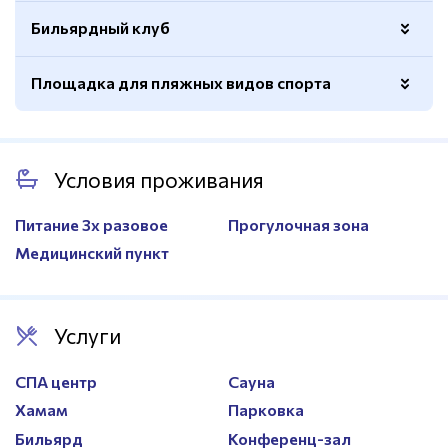
Волейбольная сетка
Есть
Бильярдный клуб
Размер
20х40м.
Покрытие
Искусственный газон
Площадка для пляжных видов спорта
Количество столов
2
Ограждение
Есть
Волейбольная сетка
Есть
Покрытие
Песочное
Условия проживания
Волейбольная сетка
Есть
Ворота для мини-футбола
Есть
Питание 3х разовое
Прогулочная зона
Медицинский пункт
Услуги
СПА центр
Сауна
Хамам
Парковка
Бильярд
Конференц-зал