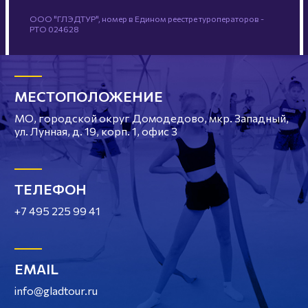
ООО "ГЛЭДТУР", номер в Едином реестре туроператоров -
РТО 024628
МЕСТОПОЛОЖЕНИЕ
МО, городской округ Домодедово, мкр. Западный,
ул. Лунная, д. 19, корп. 1, офис 3
ТЕЛЕФОН
+7 495 225 99 41
EMAIL
info@gladtour.ru