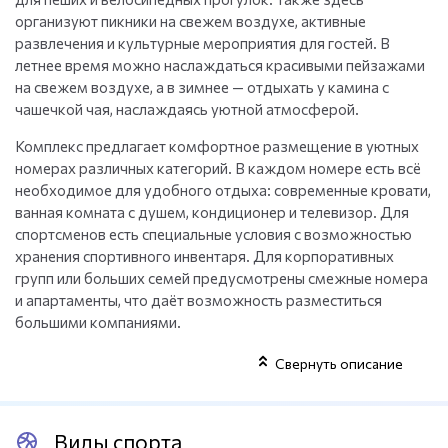
организуют пикники на свежем воздухе, активные
развлечения и культурные мероприятия для гостей. В
летнее время можно наслаждаться красивыми пейзажами
на свежем воздухе, а в зимнее — отдыхать у камина с
чашечкой чая, наслаждаясь уютной атмосферой.
Комплекс предлагает комфортное размещение в уютных
номерах различных категорий. В каждом номере есть всё
необходимое для удобного отдыха: современные кровати,
ванная комната с душем, кондиционер и телевизор. Для
спортсменов есть специальные условия с возможностью
хранения спортивного инвентаря. Для корпоративных
групп или больших семей предусмотрены смежные номера
и апартаменты, что даёт возможность разместиться
большими компаниями.
Парк-отель «Пересвет» предлагает высокий уровень
Свернуть описание
сервиса и широкий выбор развлечений для всех категорий
отдыхающих. Это место будет отличным выбором для тех,
кто ищет баланс между спортивными достижениями,
Виды спорта
комфортом и отдыхом в природной гармонии.