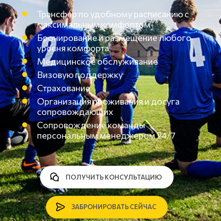
Трансфер по удобному расписанию с
максимальным комфортом
Бронирование и размещение любого
уровня комфорта
Медицинское обслуживание
Визовую поддержку
Страхование
Организация проживания и досуга
сопровождающих
Сопровождение команды
персональным менеджером 24/7
ПОЛУЧИТЬ КОНСУЛЬТАЦИЮ
ЗАБРОНИРОВАТЬ СЕЙЧАС