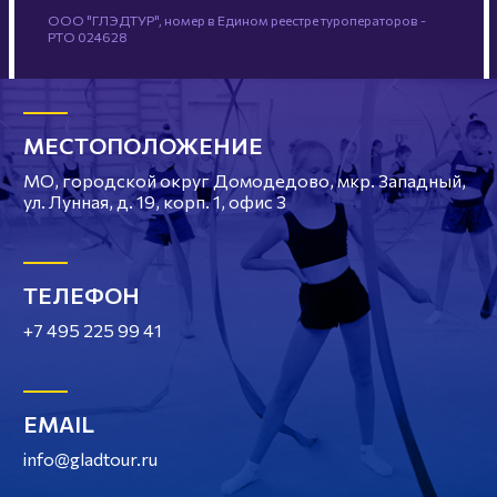
ООО "ГЛЭДТУР", номер в Едином реестре туроператоров -
РТО 024628
МЕСТОПОЛОЖЕНИЕ
МО, городской округ Домодедово, мкр. Западный,
ул. Лунная, д. 19, корп. 1, офис 3
ТЕЛЕФОН
+7 495 225 99 41
EMAIL
info@gladtour.ru