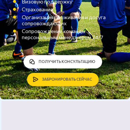
Визовую поддержку
Страхование
Организация проживания и досуга
сопровождающих
Сопровождение команды
персональным менеджером 24/7
ПОЛУЧИТЬ КОНСУЛЬТАЦИЮ
ЗАБРОНИРОВАТЬ СЕЙЧАС