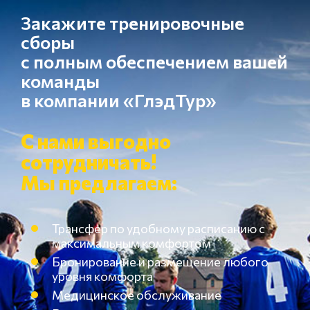
Закажите тренировочные
сборы
с полным обеспечением вашей
команды
в компании «ГлэдТур»
С нами выгодно
сотрудничать!
Мы предлагаем:
Трансфер по удобному расписанию с
максимальным комфортом
Бронирование и размещение любого
уровня комфорта
Медицинское обслуживание