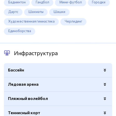
Бадминтон
Гандбол
Мини-футбол
Городки
Дартс
Шахматы
Шашки
Художественная гимнастика
Черлидинг
Единоборства
Инфраструктура
Бассейн
Ледовая арена
Спортивный
Да
Длина
25 метров
Пляжный волейбол
Трибуны
На 300 мест
Крытый
Да
Сушилки
Есть
Теннисный корт
Глубина
До 1,8 м
Расположение
На базе отдыха «Морская»