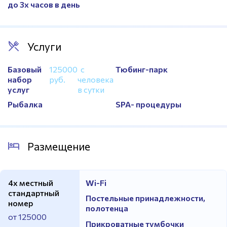
до 3х часов в день
Трибуны
На 170 мест
Расположение
СК «Ейск»
Борцовский ковер
Есть
Услуги
Боксерские груши
Есть
Базовый
125000
с
Тюбинг-парк
Ринг
Есть
набор
руб.
человека
услуг
в сутки
Покрытие - синтетика
Есть
Рыбалка
SPA- процедуры
Размещение
4х местный
Wi-Fi
стандартный
Постельные принадлежности,
номер
полотенца
от 125000
Прикроватные тумбочки