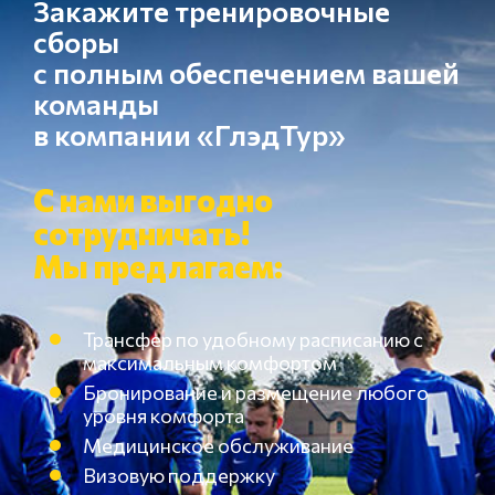
Закажите тренировочные
сборы
с полным обеспечением вашей
команды
в компании «ГлэдТур»
С нами выгодно
сотрудничать!
Мы предлагаем:
Трансфер по удобному расписанию с
максимальным комфортом
Бронирование и размещение любого
уровня комфорта
Медицинское обслуживание
Визовую поддержку