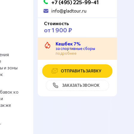
+7 (495) 225-99-41
info@gladtour.ru
Стоимость
от 1 900 ₽
Кешбек 7%
за спортивные сборы
подробнее
ения
е
ы и зоны
ОТПРАВИТЬ ЗАЯВКУ
ок
ЗАКАЗАТЬ ЗВОНОК
бавок ко
 и
также
.