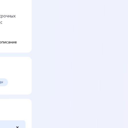
осрочных
с
описание
цы