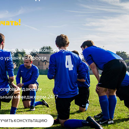
чать!
 с максимальным комфортом
о уровня комфорта
а сопровождающих
льным менеджером 24/7
УЧИТЬ КОНСУЛЬТАЦИЮ