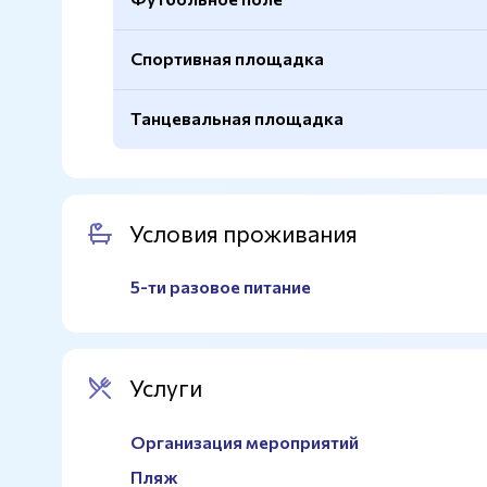
Спортивная площадка
Покрытие
Натуральный газон
Размер
50х90м.
Танцевальная площадка
Баскетбольные кольца
Есть
Трибуны
Есть
Покрытие
Паркет
Оборудование
Аудиосистема
Условия проживания
Сцена
Есть
5-ти разовое питание
Использование
Киноконцертный зал можн
Услуги
Организация мероприятий
Пляж