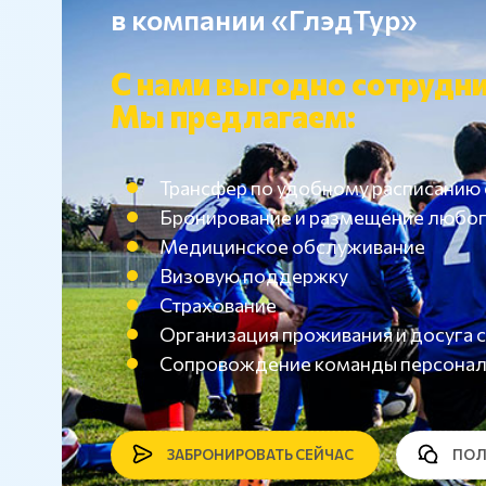
в компании «ГлэдТур»
С нами выгодно сотрудни
Мы предлагаем:
Трансфер по удобному расписанию
Бронирование и размещение любог
Медицинское обслуживание
Визовую поддержку
Страхование
Организация проживания и досуг
Сопровождение команды персона
ЗАБРОНИРОВАТЬ СЕЙЧАС
ПОЛ