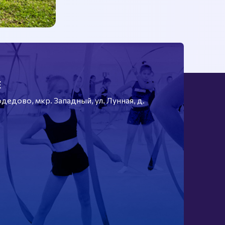
Е
едово, мкр. Западный, ул. Лунная, д.