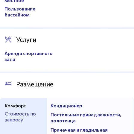
местное
Татами
Да
Пользование
Покрытие
Доска
бассейном
Футбольные ворота
Да
Расположение
В нескольких метрах от отеля
Услуги
Аренда спортивного
зала
Размещение
Комфорт
Кондиционер
Стоимость по
Постельные принадлежности,
запросу
полотенца
Прачечная и гладильная