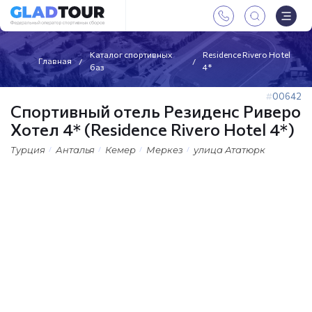
Каталог спортивных
Residence Rivero Hotel
Главная
баз
4*
00642
Спортивный отель Резиденс Риверо
Хотел 4* (Residence Rivero Hotel 4*)
Турция
Анталья
Кемер
Меркез
улица Ататюрк