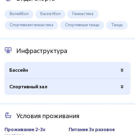
Волейбол
Баскетбол
Гимнастика
Спортивная гимнастика
Спортивные танцы
Танцы
Инфраструктура
Бассейн
Спортивный зал
Спортивный
Нет
Открытый
Да
Баскетбольные кольца
Да
Количество бассейнов
1
Условия проживания
Волейбольная сетка
Да
Подогрев
Да
Покрытие - паркет/доска
Да
Проживание 2-3х
Питание 3х разовое