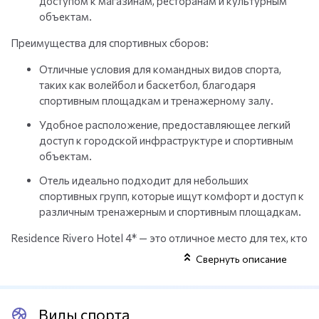
доступом к магазинам, ресторанам и культурным
объектам.
Преимущества для спортивных сборов:
Отличные условия для командных видов спорта,
таких как волейбол и баскетбол, благодаря
спортивным площадкам и тренажерному залу.
Удобное расположение, предоставляющее легкий
доступ к городской инфраструктуре и спортивным
объектам.
Отель идеально подходит для небольших
спортивных групп, которые ищут комфорт и доступ к
различным тренажерным и спортивным площадкам.
Residence Rivero Hotel 4* — это отличное место для тех, кто
хочет провести спортивные сборы в Турции, не отрываясь
Свернуть описание
от городской жизни. С его удобным расположением,
развитой инфраструктурой и близостью к спортивным
площадкам, он становится отличным выбором для
Виды спорта
командных тренировок и спортивных лагерей.