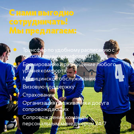
С нами выгодно
сотрудничать!
Мы предлагаем:
Трансфер по удобному расписанию с
максимальным комфортом
Бронирование и размещение любого
уровня комфорта
Медицинское обслуживание
Визовую поддержку
Страхование
Организация проживания и досуга
сопровождающих
Сопровождение команды
персональным менеджером 24/7