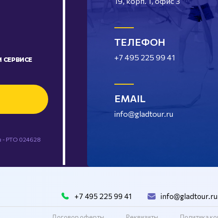
19, корп. 1, офис 3
ТЕЛЕФОН
+7 495 225 99 41
 СЕРВИСЕ
EMAIL
info@gladtour.ru
 - РТО 024628
+7 495 225 99 41
info@gladtour.ru
Договор оферты
Реквизиты
Политика к