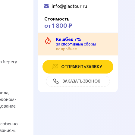
info@gladtour.ru
Стоимость
от 1 800 ₽
Кешбек 7%
за спортивные сборы
подробнее
а берегу
ОТПРАВИТЬ ЗАЯВКУ
ЗАКАЗАТЬ ЗВОНОК
ола,
эконом-
дование
особенно
ваниям,