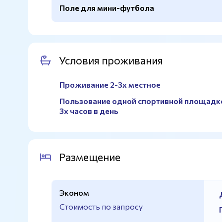
Полноразмерное поле
Да
Поле для мини-футбола
Открытая
Да
Покрытие
Натуральное
Покрытие
Асфальт
Площадь
Полноразмерное
Покрытие
Натуральное
Трибуны
Да
Площадь
Тренировочное
Условия проживания
Освещение
Да
Проживание 2-3х местное
Раздевалки
Да
Пользование одной спортивной площадк
Душевые
Да
3х часов в день
Размещение
Эконом
Стоимость по запросу