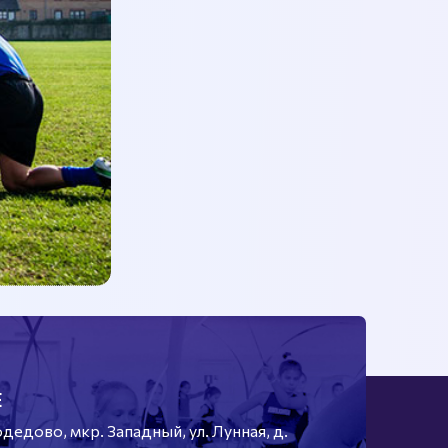
Е
едово, мкр. Западный, ул. Лунная, д.