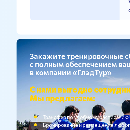
Закажите тренировочные 
с полным обеспечением в
в компании «ГлэдТур»
С нами выгодно сотрудни
Мы предлагаем:
Трансфер по удобному расписанию
Бронирование и размещение любог