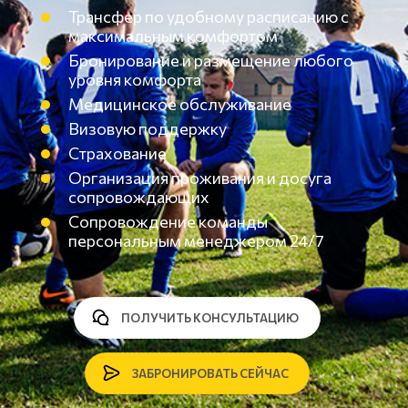
Трансфер по удобному расписанию с
максимальным комфортом
Бронирование и размещение любого
уровня комфорта
Медицинское обслуживание
Визовую поддержку
Страхование
Организация проживания и досуга
сопровождающих
Сопровождение команды
персональным менеджером 24/7
ПОЛУЧИТЬ КОНСУЛЬТАЦИЮ
ЗАБРОНИРОВАТЬ СЕЙЧАС