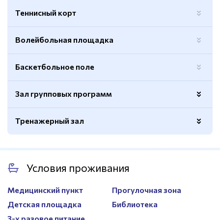
светомузыка
Теннисный корт
Волейбольная площадка
Баскетбольное поле
Зал групповых программ
Тренажерный зал
Покрытие
Ламинат
Спортивный инвентарь
Есть
Вид
Кардиотренажеры, силовые
Шведская стенка
Есть
тренажеров
тренажеры
Условия проживания
Зеркала
Есть
Медицинский пункт
Прогулочная зона
Оборудование
Аудио-оборудование
Детская площадка
Библиотека
3-х разовое питание