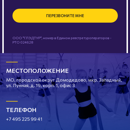
ПЕРЕЗВОНИТЕ МНЕ
ООО "ГЛЭДТУР", номер в Едином реестре туроператоров -
РТО 024628
МЕСТОПОЛОЖЕНИЕ
МО, городской округ Домодедово, мкр. Западный,
ул. Лунная, д. 19, корп. 1, офис 3
ТЕЛЕФОН
+7 495 225 99 41