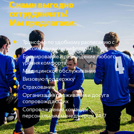
С нами выгодно
сотрудничать!
Мы предлагаем:
Трансфер по удобному расписанию с
максимальным комфортом
Бронирование и размещение любого
уровня комфорта
Медицинское обслуживание
Визовую поддержку
Страхование
Организация проживания и досуга
сопровождающих
Сопровождение команды
персональным менеджером 24/7