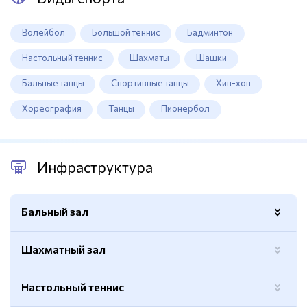
Волейбол
Большой теннис
Бадминтон
Настольный теннис
Шахматы
Шашки
Бальные танцы
Спортивные танцы
Хип-хоп
Хореография
Танцы
Пионербол
Инфраструктура
Бальный зал
Шахматный зал
Покрытие
Ламинат
Зрительские места
Есть
Настольный теннис
Оборудование
Аудио-оборудование,