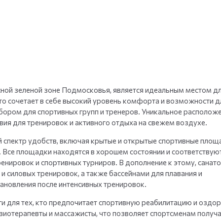
+
35
фото
ной зеленой зоне Подмосковья, является идеальным местом д
то сочетает в себе высокий уровень комфорта и возможности д
ыбором для спортивных групп и тренеров. Уникальное располож
вия для тренировок и активного отдыха на свежем воздухе.
 спектр удобств, включая крытые и открытые спортивные площ
. Все площадки находятся в хорошем состоянии и соответствую
ировок и спортивных турниров. В дополнение к этому, санат
 силовых тренировок, а также бассейнами для плавания и
тановления после интенсивных тренировок.
и для тех, кто предпочитает спортивную реабилитацию и оздор
иотерапевты и массажисты, что позволяет спортсменам получа