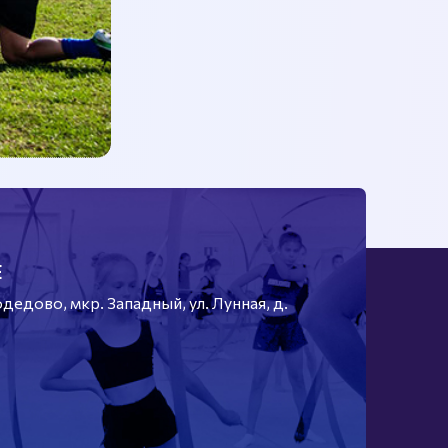
Е
едово, мкр. Западный, ул. Лунная, д.