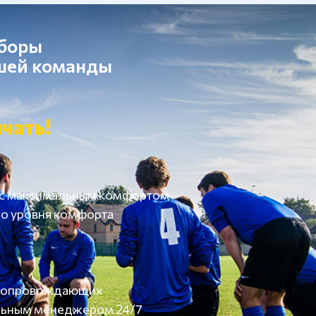
сборы
ашей команды
чать!
 с максимальным комфортом
о уровня комфорта
а сопровождающих
льным менеджером 24/7