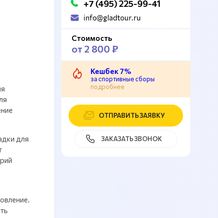
+7 (495) 225-99-41
info@gladtour.ru
Стоимость
от 2 800 ₽
Кешбек 7%
за спортивные сборы
подробнее
ля
ля
ение
ОТПРАВИТЬ ЗАЯВКУ
адки для
ЗАКАЗАТЬ ЗВОНОК
т
орий
овление.
ть