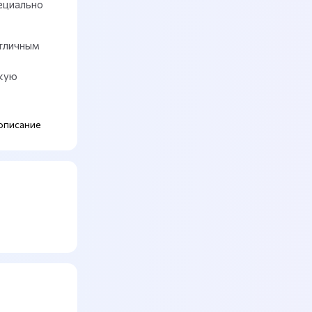
ециально
отличным
скую
описание