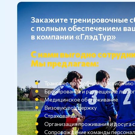
Закажите тренировочные 
с полным обеспечением в
в компании «ГлэдТур»
С нами выгодно сотрудни
Мы предлагаем:
Трансфер по удобному расписанию
Бронирование и размещение любог
Медицинское обслуживание
Визовую поддержку
Страхование
Организация проживания и досуг
Сопровождение команды персона