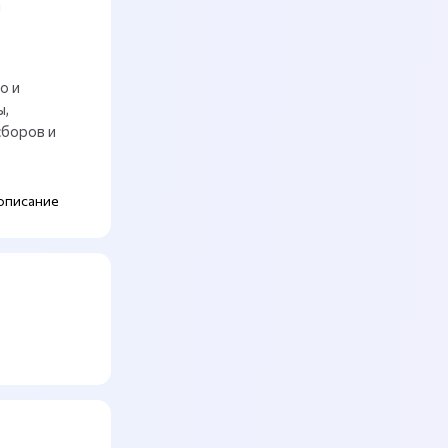
и
о и
ы,
сборов и
описание