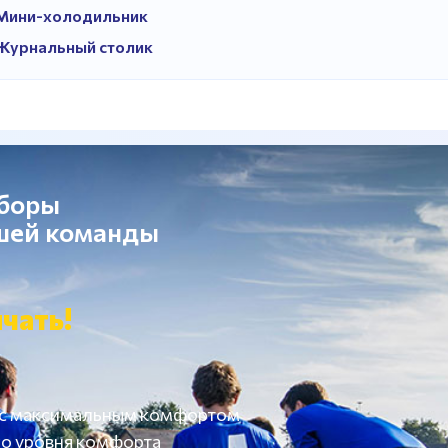
Мини-холодильник
Журнальный столик
сборы
ашей команды
чать!
 с максимальным комфортом
о уровня комфорта