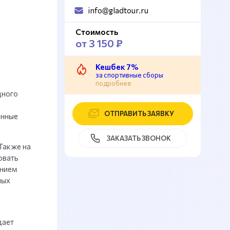
info@gladtour.ru
Стоимость
от 3 150 ₽
Кешбек 7%
за спортивные сборы
подробнее
дного
ОТПРАВИТЬ ЗАЯВКУ
енные
ЗАКАЗАТЬ ЗВОНОК
Также на
овать
анием
ных
дает