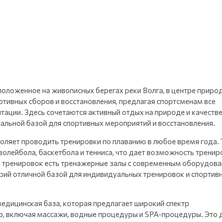
+
35
фото
положенное на живописных берегах реки Волга, в центре приро
ртивных сборов и восстановления, предлагая спортсменам все
тации. Здесь сочетаются активный отдых на природе и качеств
еальной базой для спортивных мероприятий и восстановления.
оляет проводить тренировки по плаванию в любое время года. 
олейбола, баскетбола и тенниса, что дает возможность тренир
х тренировок есть тренажерные залы с современным оборудов
торий отличной базой для индивидуальных тренировок и спортив
медицинская база, которая предлагает широкий спектр
, включая массажи, водные процедуры и SPA-процедуры. Это 