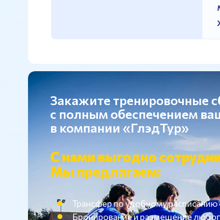
Закажите тренировочные 
с полным обеспечением в
в компании «ГлэдТур»
С нами выгодно сотрудни
Мы предлагаем:
Трансфер по удобному расписанию
Бронирование и размещение любог