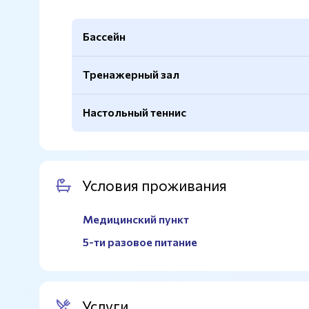
Бассейн
Тренажерный зал
Количество дорожек
3
Длина
25м.
Настольный теннис
Вид тренажеров
Кардиотренажеры, сило
Ширина
8,6м.
Глубина
До 2,6м.
Раздевалки
Есть
Условия проживания
Душевые
Есть
Медицинский пункт
5-ти разовое питание
Услуги