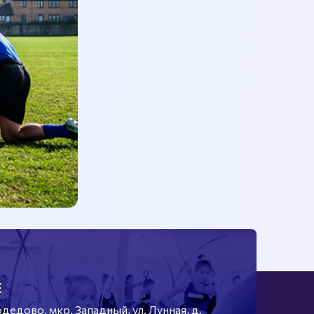
Е
едово, мкр. Западный, ул. Лунная, д.