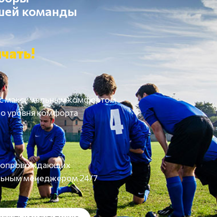
ашей команды
чать!
 с максимальным комфортом
о уровня комфорта
а сопровождающих
льным менеджером 24/7