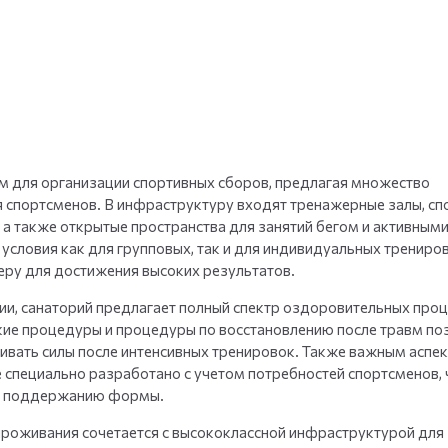
+
35
фото
м для организации спортивных сборов, предлагая множество
 спортсменов. В инфраструктуру входят тренажерные залы, сп
, а также открытые пространства для занятий бегом и активным
 условия как для групповых, так и для индивидуальных трениров
ру для достижения высоких результатов.
и, санаторий предлагает полный спектр оздоровительных проц
кие процедуры и процедуры по восстановлению после травм по
вать силы после интенсивных тренировок. Также важным аспе
е специально разработано с учетом потребностей спортсменов, 
 и поддержанию формы.
проживания сочетается с высококлассной инфраструктурой для