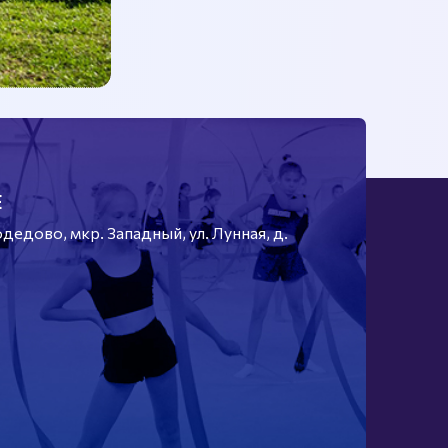
Е
едово, мкр. Западный, ул. Лунная, д.