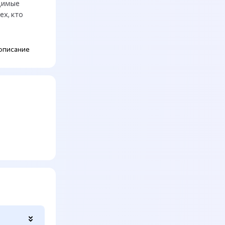
димые
ех, кто
описание