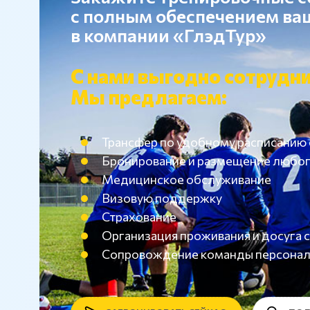
с полным обеспечением в
в компании «ГлэдТур»
С нами выгодно сотрудни
Мы предлагаем:
Трансфер по удобному расписанию
Бронирование и размещение любог
Медицинское обслуживание
Визовую поддержку
Страхование
Организация проживания и досуг
Сопровождение команды персона