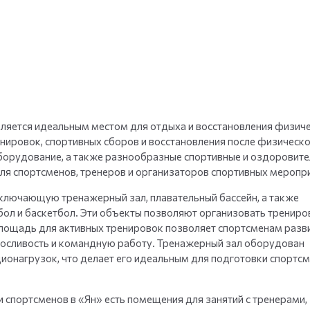
+
35
фото
ляется идеальным местом для отдыха и восстановления физиче
енировок, спортивных сборов и восстановления после физическ
борудование, а также разнообразные спортивные и оздоровит
ля спортсменов, тренеров и организаторов спортивных меропр
ключающую тренажерный зал, плавательный бассейн, а также
бол и баскетбол. Эти объекты позволяют организовать тренир
лощадь для активных тренировок позволяет спортсменам разви
носливость и командную работу. Тренажерный зал оборудован
онагрузок, что делает его идеальным для подготовки спортс
 спортсменов в «Ян» есть помещения для занятий с тренерами,