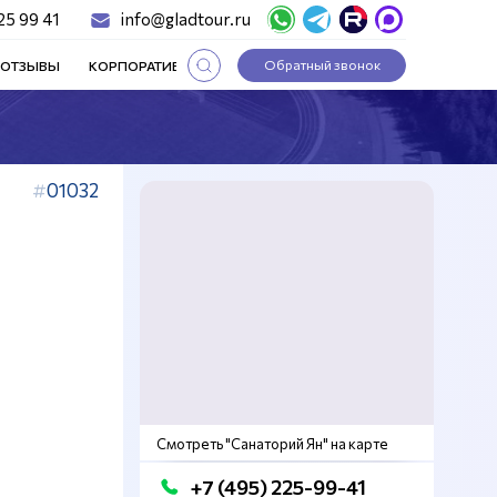
25 99 41
info@gladtour.ru
Обратный звонок
ОТЗЫВЫ
КОРПОРАТИВНЫЕ ТУРЫ
СТАТЬИ
01032
Смотреть "Санаторий Ян" на карте
+7 (495) 225-99-41