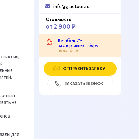
info@gladtour.ru
Стоимость
от 2 900 ₽
Кешбек 7%
за спортивные сборы
подробнее
ских сил,
ой
ОТПРАВИТЬ ЗАЯВКУ
ельные
иятий.
ЗАКАЗАТЬ ЗВОНОК
овочный
вать не
менов
 залы для