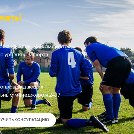
чать!
 с максимальным комфортом
о уровня комфорта
а сопровождающих
льным менеджером 24/7
УЧИТЬ КОНСУЛЬТАЦИЮ