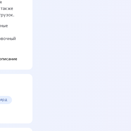
я
 также
грузок.
тные
овочный
описание
ьярд