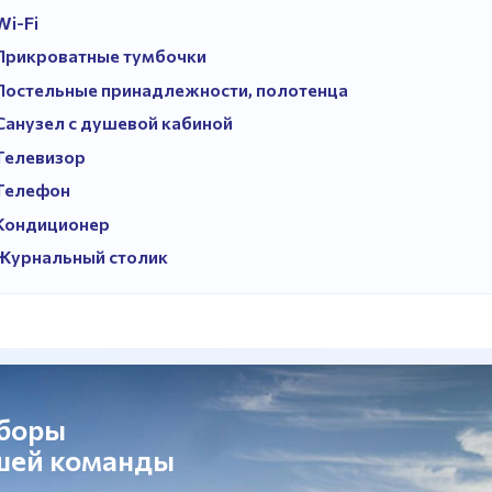
Wi-Fi
Прикроватные тумбочки
Постельные принадлежности, полотенца
Санузел с душевой кабиной
Телевизор
Телефон
Кондиционер
Журнальный столик
сборы
ашей команды