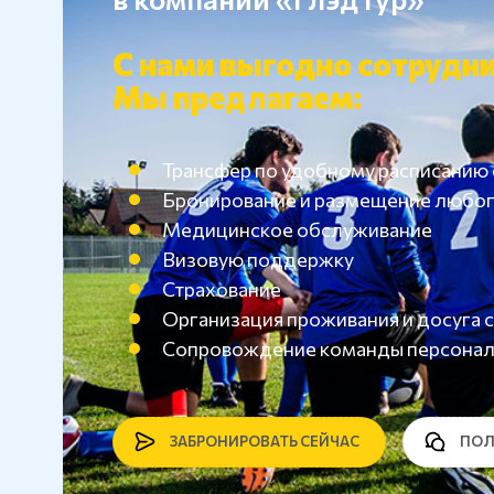
С нами выгодно сотрудни
Мы предлагаем:
Трансфер по удобному расписанию
Бронирование и размещение любог
Медицинское обслуживание
Визовую поддержку
Страхование
Организация проживания и досуг
Сопровождение команды персона
ЗАБРОНИРОВАТЬ СЕЙЧАС
ПОЛ