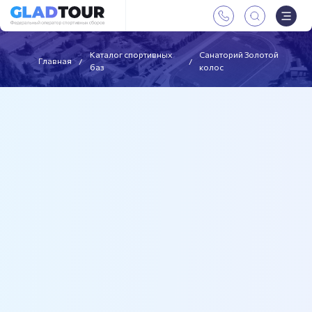
Каталог спортивных
Санаторий Золотой
Главная
баз
колос