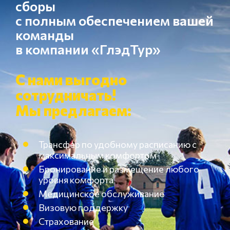
сборы
с полным обеспечением вашей
команды
в компании «ГлэдТур»
С нами выгодно
сотрудничать!
Мы предлагаем:
Трансфер по удобному расписанию с
максимальным комфортом
Бронирование и размещение любого
уровня комфорта
Медицинское обслуживание
Визовую поддержку
Страхование