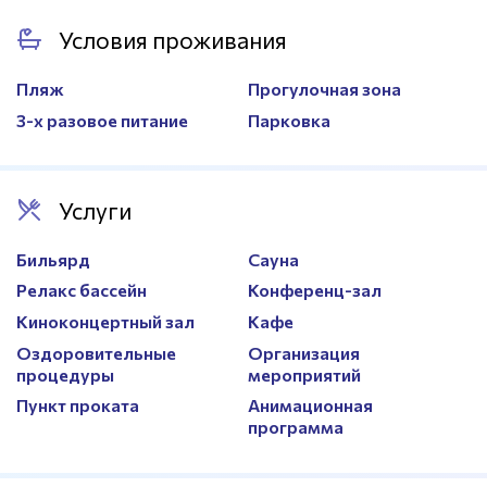
Вместимость
120 человек
Условия проживания
Оборудование
Экран, проектор, флиптчарт
Пляж
Прогулочная зона
3-х разовое питание
Парковка
Услуги
Бильярд
Сауна
Релакс бассейн
Конференц-зал
Киноконцертный зал
Кафе
Оздоровительные
Организация
процедуры
мероприятий
Пункт проката
Анимационная
программа