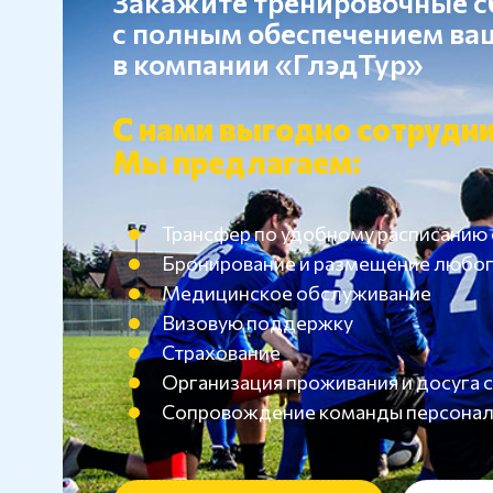
Закажите тренировочные 
с полным обеспечением в
в компании «ГлэдТур»
С нами выгодно сотрудни
Мы предлагаем:
Трансфер по удобному расписанию
Бронирование и размещение любог
Медицинское обслуживание
Визовую поддержку
Страхование
Организация проживания и досуг
Сопровождение команды персона