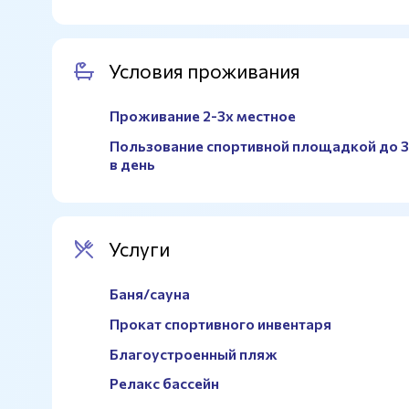
Расположение
На территории
Покрытие
Кварцевый песок
25 метров
Да
Площадь
8х16м.
Условия проживания
Длина
25м.
Проживание 2-3х местное
Пользование спортивной площадкой до 3
в день
Услуги
Баня/сауна
Прокат спортивного инвентаря
Благоустроенный пляж
Релакс бассейн