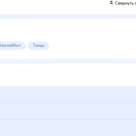
Свернуть 
 волейбол
Танцы