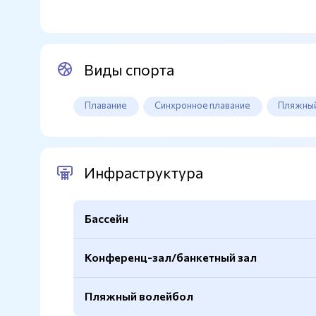
Виды спорта
Плавание
Синхронное плавание
Пляжный
Инфраструктура
Бассейн
Конференц-зал/банкетный зал
Спортивный
Да
Крытый
Да
Пляжный волейбол
Количество дорожек
5