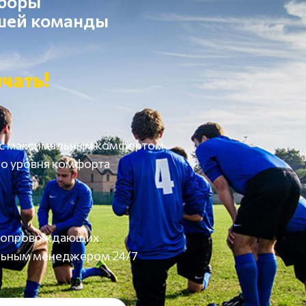
сборы
ашей команды
чать!
 с максимальным комфортом
о уровня комфорта
а сопровождающих
льным менеджером 24/7