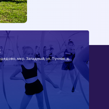
Е
едово, мкр. Западный, ул. Лунная, д.