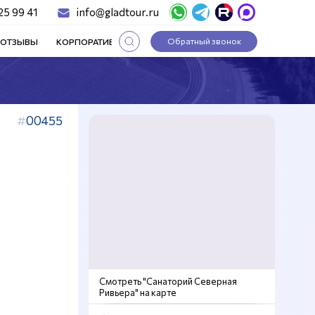
25 99 41
info@gladtour.ru
Обратный звонок
ОТЗЫВЫ
КОРПОРАТИВНЫЕ ТУРЫ
СТАТЬИ
00455
Смотреть "Санаторий Северная
Ривьера" на карте