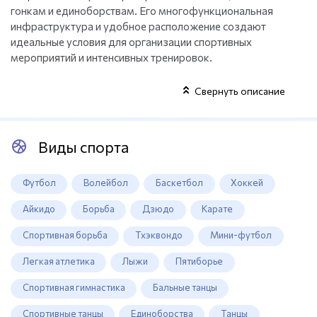
гонкам и единоборствам. Его многофункциональная
инфраструктура и удобное расположение создают
идеальные условия для организации спортивных
мероприятий и интенсивных тренировок.
Свернуть описание
Виды спорта
Футбол
Волейбол
Баскетбол
Хоккей
Айкидо
Борьба
Дзюдо
Карате
Спортивная борьба
Тхэквондо
Мини-футбол
Легкая атлетика
Лыжи
Пятиборье
Спортивная гимнастика
Бальные танцы
Спортивные танцы
Единоборства
Танцы