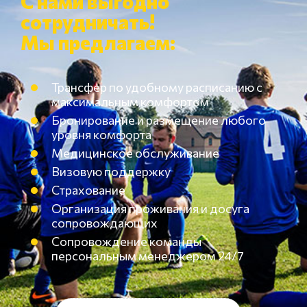
С нами выгодно
сотрудничать!
Мы предлагаем:
Трансфер по удобному расписанию с
максимальным комфортом
Бронирование и размещение любого
уровня комфорта
Медицинское обслуживание
Визовую поддержку
Страхование
Организация проживания и досуга
сопровождающих
Сопровождение команды
персональным менеджером 24/7