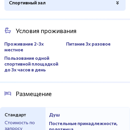
Спортивный зал
Баскетбольные кольца
Да
Условия проживания
Волейбольная сетка
Да
Покрытие - паркет/доска
Да
Проживание 2-3х
Питание 3х разовое
местное
Футбольные ворота
Да
Пользование одной
Покрытие
Деревянное
спортивной площадкой
до 3х часов в день
Электронное табло
Да
Разметка
Да
Размещение
Стандарт
Душ
Стоимость по
Постельные принадлежности,
запросу
полотенца