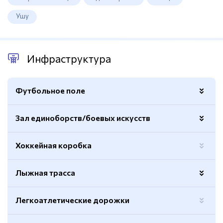
Ушу
Инфраструктура
Футбольное поле
Зал единоборств/боевых искусств
Искусственный газон
Да
Полноразмерное поле
Да
Хоккейная коробка
Покрытие
Татами
Покрытие
Искусственный газон
Количество
1
Лыжная трасса
Площадь
Тренировочное
Маты
Да
Раздевалки
Да
Легкоатлетические дорожки
Протяженность
2 км
Душевые
Да