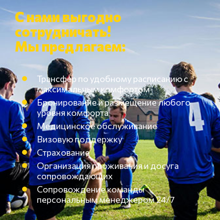
С нами выгодно
сотрудничать!
Мы предлагаем:
Трансфер по удобному расписанию с
максимальным комфортом
Бронирование и размещение любого
уровня комфорта
Медицинское обслуживание
Визовую поддержку
Страхование
Организация проживания и досуга
сопровождающих
Сопровождение команды
персональным менеджером 24/7