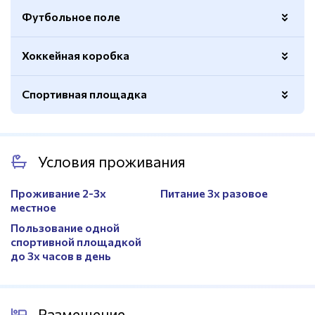
Количество дорожек
6 шт
Футбольное поле
Вмещаемость
48 чел
Хоккейная коробка
Натуральный газон
Да
Расположение
ФОК Победа, 100 м от СК Антей
Полноразмерное поле
Да
Спортивная площадка
Ограждение
Да
Покрытие
Натуральный газон
Площадь
Тренировочное
Волейбол
Да
Количество
2 поля
Условия проживания
Покрытие
Резина
Ограждение
Да
Проживание 2-3х
Питание 3х разовое
местное
Пользование одной
спортивной площадкой
до 3х часов в день
Размещение