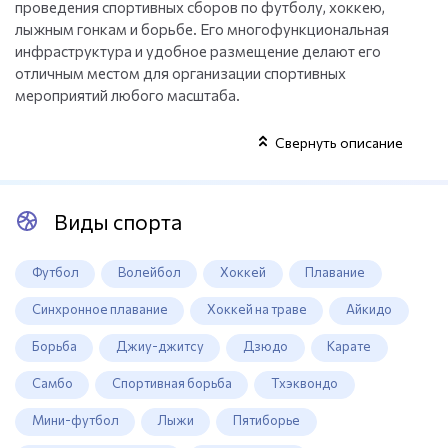
проведения спортивных сборов по футболу, хоккею,
лыжным гонкам и борьбе. Его многофункциональная
инфраструктура и удобное размещение делают его
отличным местом для организации спортивных
мероприятий любого масштаба.
Свернуть описание
Виды спорта
Футбол
Волейбол
Хоккей
Плавание
Синхронное плавание
Хоккей на траве
Айкидо
Борьба
Джиу-джитсу
Дзюдо
Карате
Самбо
Спортивная борьба
Тхэквондо
Мини-футбол
Лыжи
Пятиборье