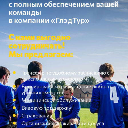
с полным обеспечением вашей
команды
в компании «ГлэдТур»
С нами выгодно
сотрудничать!
Мы предлагаем:
Трансфер по удобному расписанию с
максимальным комфортом
Бронирование и размещение любого
уровня комфорта
Медицинское обслуживание
Визовую поддержку
Страхование
Организация проживания и досуга