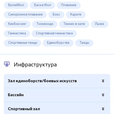
Волейбол
Баскетбол
Плавание
Синхронное плавание
Бокс
Карате
Кикбоксинг
Тхэквондо
Теннис в зале
Лыжи
Гимнастика
Спортивная гимнастика
Спортивные танцы
Единоборства
Танцы
Инфраструктура
Зал единоборств/боевых искусств
Бассейн
Покрытие
Татами
Маты
Дп
Спортивный зал
Спортивный
Да
Боксерские груши
Да