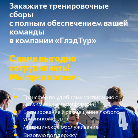
Закажите тренировочные
сборы
с полным обеспечением вашей
команды
в компании «ГлэдТур»
С нами выгодно
сотрудничать!
Мы предлагаем:
Трансфер по удобному расписанию с
максимальным комфортом
Бронирование и размещение любого
уровня комфорта
Медицинское обслуживание
Визовую поддержку