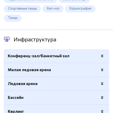
Спортивные танцы
Хип-хоп
Хореография
Танцы
Инфраструктура
Конференц-зал/банкетный зал
Малая ледовая арена
Площадь
4000кв.м.
Ледовая арена
Размер
56х26м.
Раздевалки
Есть
Бассейн
Площадь
1800м.кв.
Трибуны
Есть
Трибуны
1700 мест
Керлинг
Длина
50м.