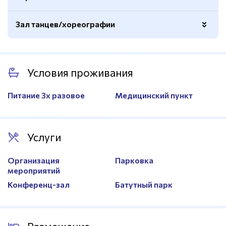
Электронное табло
Есть
Раздевалки
Есть
Зал танцев/хореографии
Душевые
Есть
Количество дорожек
4
Глубина
2,2м.
Раздевалки
Есть
Раздевалки
Есть
Количество дорожек
8
Покрытие
Паркет
Сушилки
Есть
Трибуны
350 мест
Раздевалки
Есть
Условия проживания
Станки
Есть
Размер
60х30м.
Зеркала
Есть
Питание 3х разовое
Медицинский пункт
Спортивный инвентарь
Есть
Услуги
Организация
Парковка
мероприятий
Конференц-зал
Батутный парк