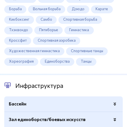
Борьба
Вольная борьба
Дзюдо
Карате
Кикбоксинг
Самбо
Спортивная борьба
Тхэквондо
Пятиборье
Гимнастика
Кроссфит
Спортивная аэробика
Художественная гимнастика
Спортивные танцы
Хореография
Единоборства
Танцы
Инфраструктура
Бассейн
Зал единоборств/боевых искусств
Спортивный
Да