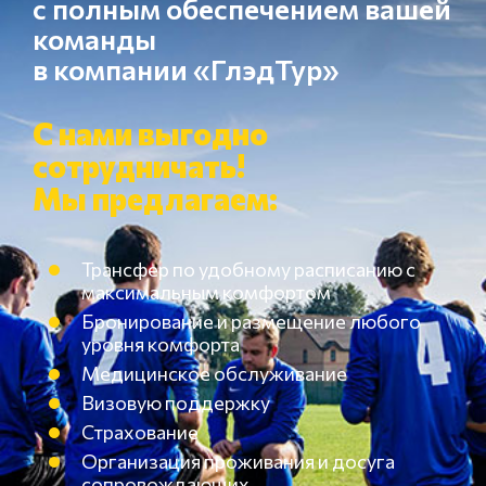
с полным обеспечением вашей
команды
в компании «ГлэдТур»
С нами выгодно
сотрудничать!
Мы предлагаем:
Трансфер по удобному расписанию с
максимальным комфортом
Бронирование и размещение любого
уровня комфорта
Медицинское обслуживание
Визовую поддержку
Страхование
Организация проживания и досуга
сопровождающих