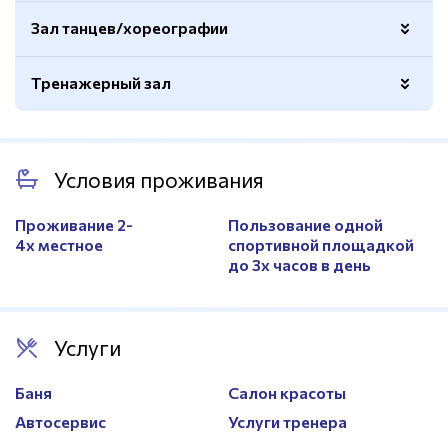
25 метров
Да
Зал танцев/хореографии
Маты
Да
Крытый
Да
Татами
Да
Тренажерный зал
Ворота для водного поло
Да
Зеркала
Да
Душевые
Да
Длина
25 м
Станки
Да
Раздевалки
Да
Вид тренажеров
Кардио и силовые
Количество дорожек
4 шт
Покрытие
Паркет
Условия проживания
Количество бассейнов
1
Проживание 2-
Пользование одной
4х местное
спортивной площадкой
до 3х часов в день
Услуги
Баня
Салон красоты
Автосервис
Услуги тренера