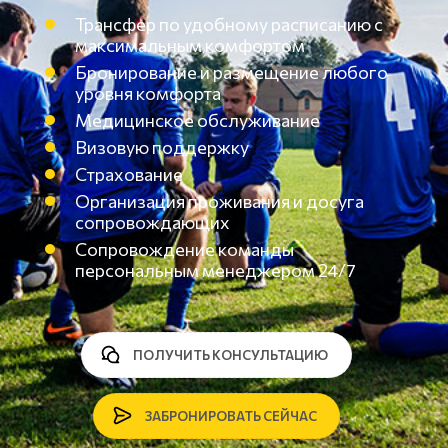
Трансфер по удобному расписанию с
максимальным комфортом
Бронирование и размещение любого
уровня комфорта
Медицинское обслуживание
Визовую поддержку
Страхование
Организация проживания и досуга
сопровождающих
Сопровождение команды
персональным менеджером 24/7
ПОЛУЧИТЬ КОНСУЛЬТАЦИЮ
ЗАБРОНИРОВАТЬ СЕЙЧАС