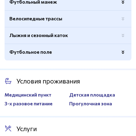
Футбольный манеж
Велосипедные трассы
Размер
22х85м.
Высота
Стенки 4м.
Лыжня и сезонный каток
Высота
В коньке 12,1м.
Футбольное поле
Покрытие
Искусственный газон
Количество полей
2
Покрытие
Искусственный газон
Условия проживания
Размер
61х90м.
Ограждение
Есть
Медицинский пункт
Детская площадка
Раздевалки
Есть
3-х разовое питание
Прогулочная зона
Услуги