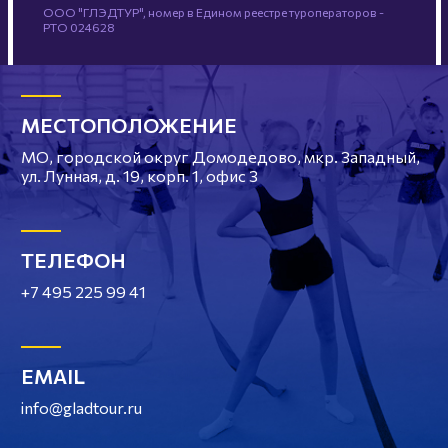
ООО "ГЛЭДТУР", номер в Едином реестре туроператоров -
РТО 024628
МЕСТОПОЛОЖЕНИЕ
МО, городской округ Домодедово, мкр. Западный,
ул. Лунная, д. 19, корп. 1, офис 3
ТЕЛЕФОН
+7 495 225 99 41
EMAIL
info@gladtour.ru