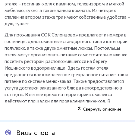
этаже – гостиная-холл с камином, телевизором и мягкой
мебелью, кухня, а также ванная комната. Из четырех
спален на втором этаже три имеют собственные удобства –
душ, туалет.
Для проживания СОК Солонцово» предлагает и номера в
гостинице: однокомнатные стандартного типа и категории
полулюкс, а также двухкомнатные люксы. Постояльцы
отеля могут организовать питание самостоятельно или же
посетить ресторан, расположившегося на берегу
Икшинского водохранилища. Здесь гостям отеля
предлагается как комплексное трехразовое питание, так и
питание по системе меню-заказ. Также предоставляется
услуга доставки заказанного блюда непосредственно в
коттедж. В летнее время на территории комплекса
действуют площадки для проведения пикников. В
банкетном зале удобно проводить корпоративные
Свернуть описание
мероприятия, дни рождения.
Комплекс предлагает своим гостями услуги плавучей бани.
Виды спорта
В летнее время на открытой веранде устанавливается