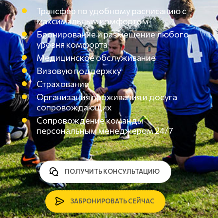
Трансфер по удобному расписанию с
максимальным комфортом
Бронирование и размещение любого
уровня комфорта
Медицинское обслуживание
Визовую поддержку
Страхование
Организация проживания и досуга
сопровождающих
Сопровождение команды
персональным менеджером 24/7
ПОЛУЧИТЬ КОНСУЛЬТАЦИЮ
ЗАБРОНИРОВАТЬ СЕЙЧАС