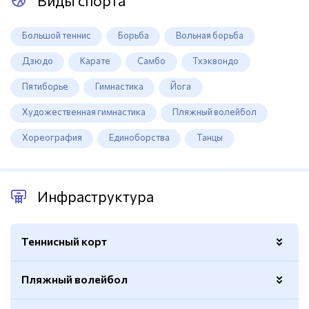
Виды спорта
Большой теннис
Борьба
Вольная борьба
Дзюдо
Карате
Самбо
Тхэквондо
Пятиборье
Гимнастика
Йога
Художественная гимнастика
Пляжный волейбол
Хореография
Единоборства
Танцы
Инфраструктура
Теннисный корт
Пляжный волейбол
Покрытие - хард
Да
Количество кортов
1