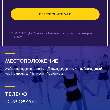
ПЕРЕЗВОНИТЕ МНЕ
ООО "ГЛЭДТУР", номер в Едином реестре туроператоров -
РТО 024628
МЕСТОПОЛОЖЕНИЕ
МО, городской округ Домодедово, мкр. Западный,
ул. Лунная, д. 19, корп. 1, офис 3
ТЕЛЕФОН
+7 495 225 99 41