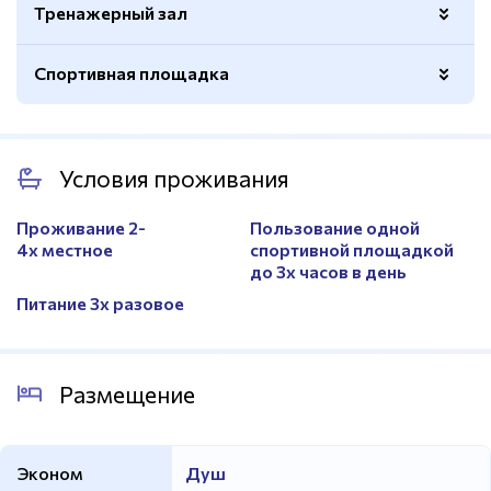
Тренажерный зал
Раздевалки
Да
Ограждение
Да
Душевые
Да
Спортивная площадка
Покрытие
Искусственное
Вид тренажеров
Кардио и силовые
Количество
1
Покрытие
Паркет
Условия проживания
Навес
Да
Волейбол
Да
Проживание 2-
Пользование одной
4х местное
спортивной площадкой
до 3х часов в день
Питание 3х разовое
Размещение
Эконом
Душ