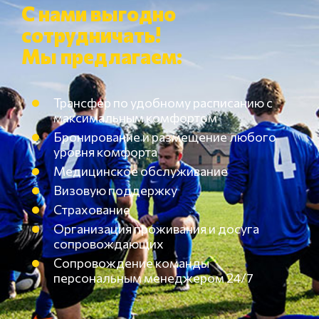
С нами выгодно
сотрудничать!
Мы предлагаем:
Трансфер по удобному расписанию с
максимальным комфортом
Бронирование и размещение любого
уровня комфорта
Медицинское обслуживание
Визовую поддержку
Страхование
Организация проживания и досуга
сопровождающих
Сопровождение команды
персональным менеджером 24/7