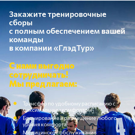
Закажите тренировочные
сборы
с полным обеспечением вашей
команды
в компании «ГлэдТур»
С нами выгодно
сотрудничать!
Мы предлагаем:
Трансфер по удобному расписанию с
максимальным комфортом
Бронирование и размещение любого
уровня комфорта
Медицинское обслуживание