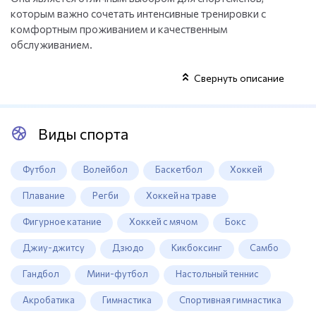
которым важно сочетать интенсивные тренировки с
комфортным проживанием и качественным
обслуживанием.
Свернуть описание
Виды спорта
Футбол
Волейбол
Баскетбол
Хоккей
Плавание
Регби
Хоккей на траве
Фигурное катание
Хоккей с мячом
Бокс
Джиу-джитсу
Дзюдо
Кикбоксинг
Самбо
Гандбол
Мини-футбол
Настольный теннис
Акробатика
Гимнастика
Спортивная гимнастика