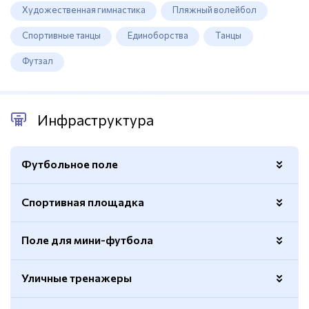
Художественная гимнастика
Пляжный волейбол
Спортивные танцы
Единоборства
Танцы
Футзал
Инфраструктура
Футбольное поле
Спортивная площадка
Покрытие
Натуральный газон
Беговые дорожки
6, резиновое покрытие
Поле для мини-футбола
Покрытие
Резиновое
Раздевалки
Есть
Баскетбольные кольца
Есть
Уличные тренажеры
Размер
61х110м.
Покрытие
Искусственный газон
Волейбольная сетка
Есть
Трибуны
Есть