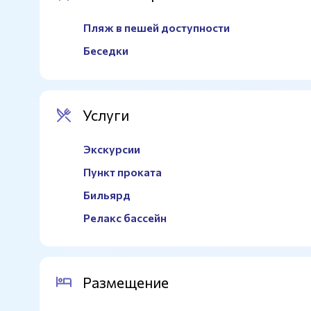
Разметка
Универсальная
Пляж в пешей доступности
Спортивный инвентарь
Есть
Беседки
Гимнастические ковры
Есть
Борцовский ковер
Есть
Услуги
Трибуны
Есть
Звуковое сопровождение
По запросу
Экскурсии
Волейбольная сетка
Есть
Пункт проката
Раздевалки
Есть
Бильярд
Душевые
Есть
Релакс бассейн
Размещение