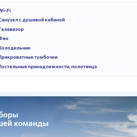
Wi-Fi
Санузел с душевой кабиной
Телевизор
Фен
Холодильник
Прикроватные тумбочки
Постельные принадлежности, полотенца
сборы
ашей команды