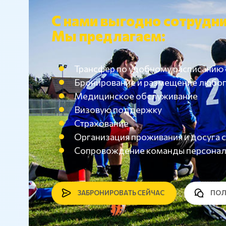
С нами выгодно сотрудни
Мы предлагаем:
Трансфер по удобному расписанию
Бронирование и размещение любог
Медицинское обслуживание
Визовую поддержку
Страхование
Организация проживания и досуг
Сопровождение команды персона
ЗАБРОНИРОВАТЬ СЕЙЧАС
ПОЛ