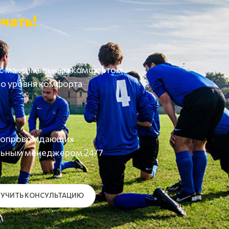
чать!
 с максимальным комфортом
о уровня комфорта
а сопровождающих
льным менеджером 24/7
УЧИТЬ КОНСУЛЬТАЦИЮ