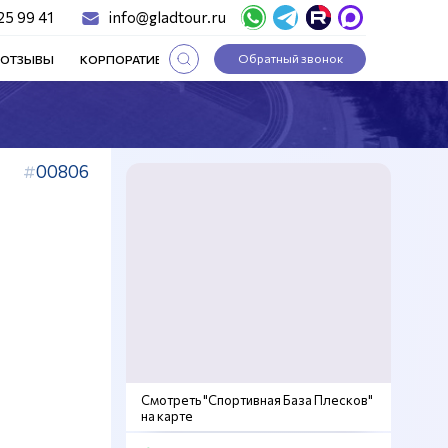
25 99 41
info@gladtour.ru
Обратный звонок
ОТЗЫВЫ
КОРПОРАТИВНЫЕ ТУРЫ
СТАТЬИ
00806
Смотреть "Спортивная База Плесков"
на карте