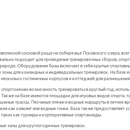
+
35
фото
вописной сосновой роще на побережье Псковского озера, всего
деально подходит для проведения тренировочных сборов, спор
 природе. Оборудование базы включает в себя крытые спортивн
 зоны для командных и индивидуальных тренировок. На базе ес
несколько гостиничных корпусов и коттеджей для размещения 
 спортсменам возможность тренироваться круглый год, исполь
Также на базе имеются площадки для игровых видов спорта, та
 лыжные трассы. Песчаные пляжи и водные маршруты в летнее в
кие как каякинг или водные гонки. База также предоставляет ус
 таких как турниры и корпоративные спартакиады.
ые залы для круглогодичных тренировок.