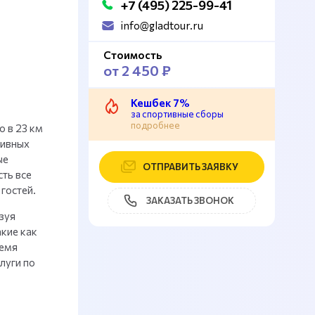
+7 (495) 225-99-41
info@gladtour.ru
Стоимость
от 2 450 ₽
Кешбек 7%
за спортивные сборы
подробнее
 в 23 км
тивных
ые
ОТПРАВИТЬ ЗАЯВКУ
ть все
гостей.
ЗАКАЗАТЬ ЗВОНОК
зуя
кие как
ремя
луги по