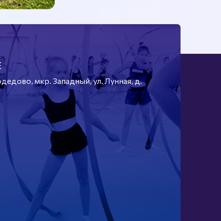
Е
едово, мкр. Западный, ул. Лунная, д.