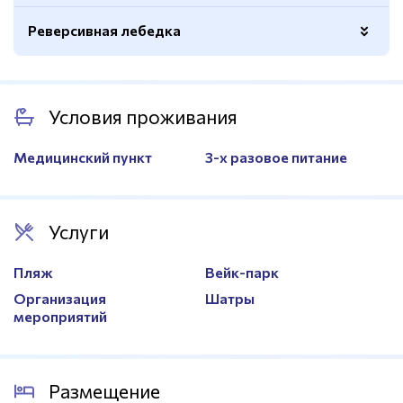
Реверсивная лебедка
Покрытие
Искусственный газон
Разметка
Теннисная
Спортивный инвентарь
Есть
Ворота для мини-футбола
Есть
Условия проживания
Высота
12м.
Волейбольная сетка
Есть
Расположение
На Пестовском водохранилище
Медицинский пункт
3-х разовое питание
Теннисная сетка
Есть
Ограждение
Есть
Услуги
Пляж
Вейк-парк
Организация
Шатры
мероприятий
Размещение