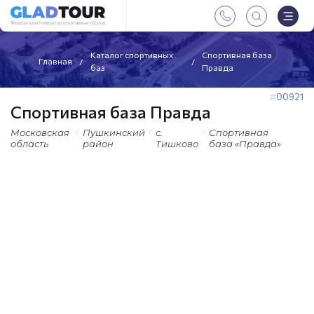
Каталог спортивных
Спортивная база
Главная
баз
Правда
00921
Спортивная база Правда
Московская
Пушкинский
с.
Спортивная
область
район
Тишково
база «Правда»