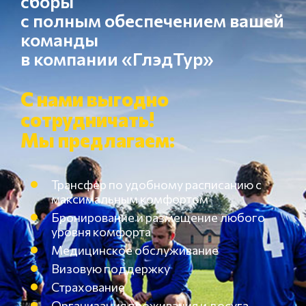
сборы
с полным обеспечением вашей
команды
в компании «ГлэдТур»
С нами выгодно
сотрудничать!
Мы предлагаем:
Трансфер по удобному расписанию с
максимальным комфортом
Бронирование и размещение любого
уровня комфорта
Медицинское обслуживание
Визовую поддержку
Страхование
Организация проживания и досуга