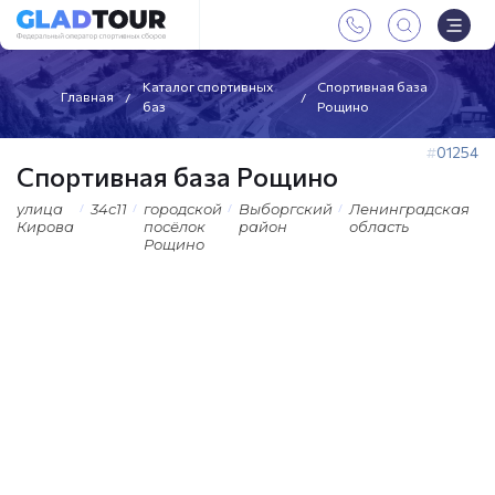
Каталог спортивных
Спортивная база
Главная
баз
Рощино
01254
Спортивная база Рощино
улица
34с11
городской
Выборгский
Ленинградская
Кирова
посёлок
район
область
Рощино