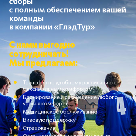
сборы
с полным обеспечением вашей
команды
в компании «ГлэдТур»
С нами выгодно
сотрудничать!
Мы предлагаем:
Трансфер по удобному расписанию с
максимальным комфортом
Бронирование и размещение любого
уровня комфорта
Медицинское обслуживание
Визовую поддержку
Страхование