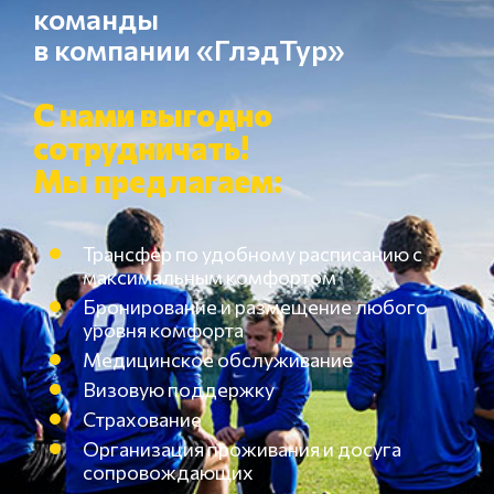
команды
в компании «ГлэдТур»
С нами выгодно
сотрудничать!
Мы предлагаем:
Трансфер по удобному расписанию с
максимальным комфортом
Бронирование и размещение любого
уровня комфорта
Медицинское обслуживание
Визовую поддержку
Страхование
Организация проживания и досуга
сопровождающих