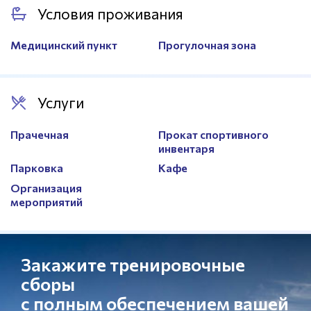
Волейбольная сетка
Есть
Условия проживания
Количество
2
Покрытие
Паркет
Медицинский пункт
Прогулочная зона
Ограждение
Есть
Зрительские места
Есть
Услуги
Прачечная
Прокат спортивного
инвентаря
Парковка
Кафе
Организация
мероприятий
Закажите тренировочные
сборы
с полным обеспечением вашей