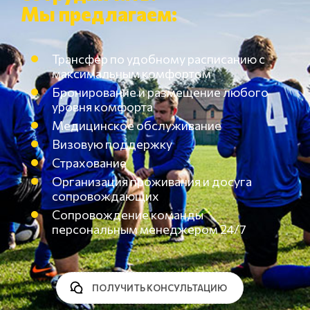
Мы предлагаем:
Трансфер по удобному расписанию с
максимальным комфортом
Бронирование и размещение любого
уровня комфорта
Медицинское обслуживание
Визовую поддержку
Страхование
Организация проживания и досуга
сопровождающих
Сопровождение команды
персональным менеджером 24/7
ПОЛУЧИТЬ КОНСУЛЬТАЦИЮ