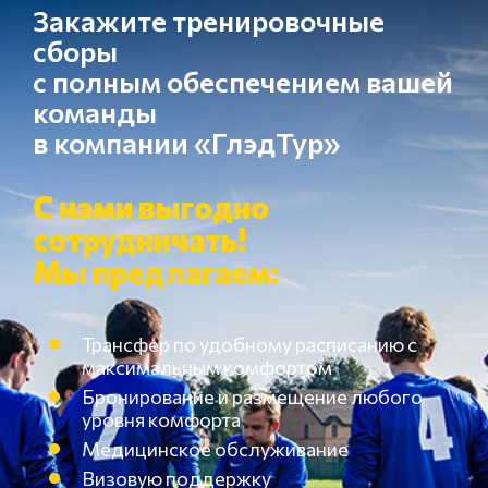
Закажите тренировочные
сборы
с полным обеспечением вашей
команды
в компании «ГлэдТур»
С нами выгодно
сотрудничать!
Мы предлагаем:
Трансфер по удобному расписанию с
максимальным комфортом
Бронирование и размещение любого
уровня комфорта
Медицинское обслуживание
Визовую поддержку