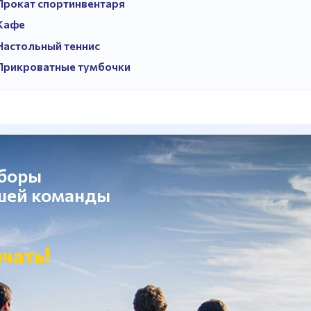
Прокат спортинвентаря
Кафе
Настольный теннис
Прикроватные тумбочки
сборы
ашей команды
чать!