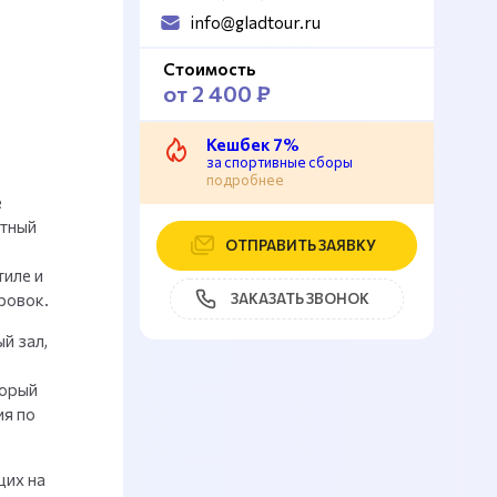
info@gladtour.ru
Стоимость
от 2 400 ₽
Кешбек 7%
за спортивные сборы
подробнее
е
ртный
ОТПРАВИТЬ ЗАЯВКУ
иле и
ровок.
ЗАКАЗАТЬ ЗВОНОК
й зал,
торый
ия по
щих на