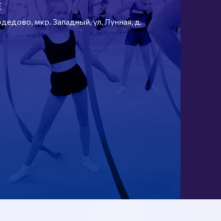
Е
едово, мкр. Западный, ул. Лунная, д.