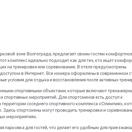
+
35
фото
рковой зоне Волгограда, предлагает своим гостям комфортно
Этот комплекс идеально подходит как для тех, кто ищет комфо
щих на тренировки или соревнования. В отеле предусмотрены
доступом в Интернет. Все номера оформлены в современном ст
ые условия для отдыха и восстановления после активных трени
енными спортивными объектами, которые включают тренажерны
и спортивных мероприятий. Для спортсменов есть доступ к
 территории соседнего спортивного комплекса «Олимпия», ко
е. Здесь спортсмены могут проводить тренировки и соревнован
ных мероприятиях.
ая парковка для гостей, что делает его удобным для приезжаю