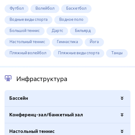
Футбол
Волейбол
Баскетбол
Водные виды спорта
Водное поло
Большой теннис
Дартс
Бильярд
Настольный теннис
Гимнастика
Йога
Пляжный волейбол
Пляжные виды спорта
Танцы
Инфраструктура
Бассейн
Конференц-зал/банкетный зал
50 метров
Есть
Расположение
На территории отеля The Xanthe
Настольный теннис
Количество
3
Resort and Spa