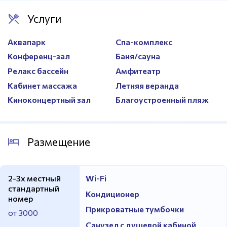
Душевые
Есть
Услуги
Массажный кабинет
Есть
Аквапарк
Спа-комплекс
Конференц-зал
Баня/сауна
Релакс бассейн
Амфитеатр
Кабинет массажа
Летняя веранда
Киноконцертный зал
Благоустроенный пляж
Размещение
2-3х местный
Wi-Fi
стандартный
Кондиционер
номер
Прикроватные тумбочки
от 3000
Санузел с душевой кабиной