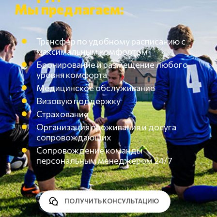
Мы предлагаем:
Трансфер по удобному расписанию с
максимальным комфортом
Бронирование и размещение любого
уровня комфорта
Медицинское обслуживание
Визовую поддержку
Страхование
Организация проживания и досуга
сопровождающих
Сопровождение команды
персональным менеджером 24/7
ПОЛУЧИТЬ КОНСУЛЬТАЦИЮ