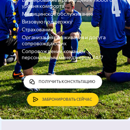
уровня комфорта
Медицинское обслуживание
Визовую поддержку
Страхование
Организация проживания и досуга
сопровождающих
Сопровождение команды
персональным менеджером 24/7
ПОЛУЧИТЬ КОНСУЛЬТАЦИЮ
ЗАБРОНИРОВАТЬ СЕЙЧАС