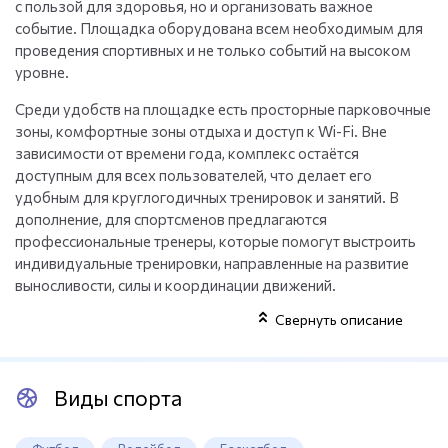
с пользой для здоровья, но и организовать важное
событие. Площадка оборудована всем необходимым для
проведения спортивных и не только событий на высоком
уровне.
Среди удобств на площадке есть просторные парковочные
зоны, комфортные зоны отдыха и доступ к Wi-Fi. Вне
зависимости от времени года, комплекс остаётся
доступным для всех пользователей, что делает его
удобным для круглогодичных тренировок и занятий. В
дополнение, для спортсменов предлагаются
профессиональные тренеры, которые помогут выстроить
индивидуальные тренировки, направленные на развитие
выносливости, силы и координации движений.
Свернуть описание
Все занятия на площадке могут быть адаптированы под
уровень подготовки, начиная от любителей и заканчивая
профессиональными спортсменами. Это место, где можно
не только повысить физическую форму, но и стать частью
Виды спорта
спортивного сообщества, активно развивающегося в этом
регионе. Urbo приглашает всех, кто желает улучшить своё