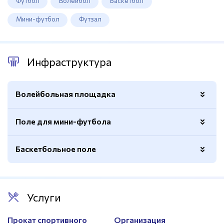
Футбол
Волейбол
Баскетбол
физическое состояние, а также тех, кто ищет место для
проведения масштабных спортивных и культурных
Мини-футбол
Футзал
мероприятий.
Расстояние до Международного аэропорта — 30 км.
Инфраструктура
Волейбольная площадка
Поле для мини-футбола
Количество
4
Размер
9х18м.
Баскетбольное поле
Количество
2
Покрытие
Паркет
Крытый
Да
Количество
2
Покрытие
Паркет
Услуги
Покрытие
Паркет
Электронное табло
Есть
Электронное табло
Есть
Прокат спортивного
Организация